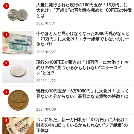
大量に発行された現行の100円玉が「13万円」に
1
大化け！ “万超え”の可能性を秘めた100円玉の特徴
とは
2026/07/31
今やほとんど見かけなくなった2000円札がなんと
2
「21万円」に大化け！エラー紙幣でもないのに一
体なぜ!?
2025/02/27
現行の100円玉が驚きの「18万円」に大化け！ お
3
釣りの中に見つかるかもしれない“エラーコイ
ン”とは!?
2025/11/22
現行の10円玉が「6万5000円」に大化け！ よ～く
4
見ないと分からない、高額になる貨幣の特徴とは
2024/09/09
ついに出た。新一万円札が「37万円」に大化け！
5
財布の中に眠っているかもしれない“レア紙幣”の
正体は