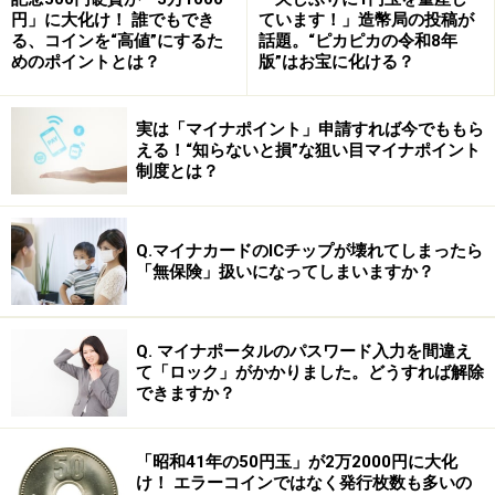
円」に大化け！ 誰でもでき
ています！」造幣局の投稿が
★ キーワード★
る、コインを“高値”にするた
話題。“ピカピカの令和8年
めのポイントとは？
版”はお宝に化ける？
ゼロ金利政策
超短期の銀行間の資金の貸借りの金利を実質ゼロに近づ
実は「マイナポイント」申請すれば今でももら
える！“知らないと損”な狙い目マイナポイント
ける政策です。銀行間の貸借りの市場はコール市場と呼
制度とは？
ばれ、超短期とは、期間が翌日までの期間の短いもので
オーバーナイト物と呼ばれます。
Q.マイナカードのICチップが壊れてしまったら
※記事内容は執筆時点のものです。最新の内容をご確認くださ
「無保険」扱いになってしまいますか？
い。
Q. マイナポータルのパスワード入力を間違え
て「ロック」がかかりました。どうすれば解除
できますか？
「昭和41年の50円玉」が2万2000円に大化
け！ エラーコインではなく発行枚数も多いの