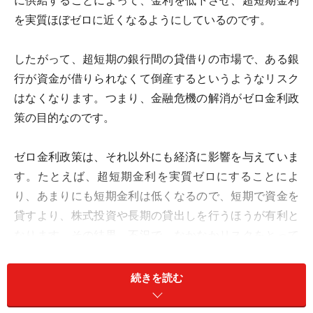
に供給することによって、金利を低下させ、超短期金利
を実質ほぼゼロに近くなるようにしているのです。
したがって、超短期の銀行間の貸借りの市場で、ある銀
行が資金が借りられなくて倒産するというようなリスク
はなくなります。つまり、金融危機の解消がゼロ金利政
策の目的なのです。
ゼロ金利政策は、それ以外にも経済に影響を与えていま
す。たとえば、超短期金利を実質ゼロにすることによ
り、あまりにも短期金利は低くなるので、短期で資金を
貸すより、株式投資や長期の貸出しを行うほうが有利と
なります。その結果、不況で、なかなかリスクをとって
株式や長期貸出しを行わなかった金融機関に、それらを
促す効果があります。また、それによって、株価は上昇
続きを読む
しやすくなります。