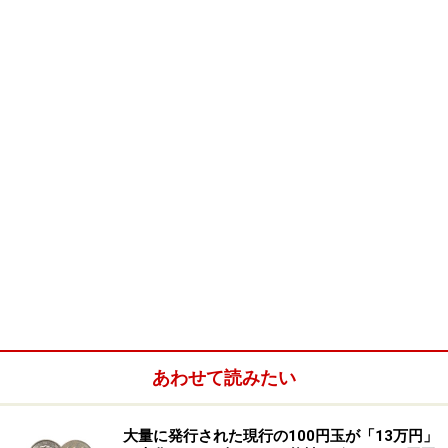
この
ゼロ金利政策は、
平成１９９９年２月以降２０００
年８月まで行われましたが、金利を実質ゼロまで下げる
という史上例を見ない政策を、日銀は「異常事態」と捉
えています。つまり、
金融市場の一時的混乱で、優良な
銀行や企業までもが資金が借りられないことによって倒
産してしまう事態も予想されたので、そのような事態を
避けるため行った非常手段
なのです。
ですから、２０００年になり経済が回復してきた時点で
ゼロ金利政策を解除しました。しかし、その後、米国の
同時テロによる米国経済の悪化によって日本の景気も悪
化し、２００１年３月に、日銀はゼロ金利政策を再開
し
ました。
あわせて読みたい
なお、ゼロ金利政策は不良債権処理を妨げているとの批
大量に発行された現行の100円玉が「13万円」