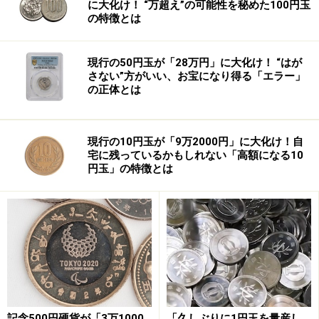
判もあります。つまり、銀行が破綻寸前の企業に破綻し
に大化け！ “万超え”の可能性を秘めた100円玉
の特徴とは
ないように資金支援をするケースがありますが、銀行が
資金を調達する金利が実質ゼロであれば、ほとんど負担
なく支援できてしまうのです。もし、銀行が３％の金利
現行の50円玉が「28万円」に大化け！ “はが
さない”方がいい、お宝になり得る「エラー」
で資金調達を行う時には、企業に資金支援を行うには銀
の正体とは
行は３％の利子を負担する必要があり支援は難しくなり
ます。
現行の10円玉が「9万2000円」に大化け！自
宅に残っているかもしれない「高額になる10
確かに、
ゼロ金利政策を取っているので、破綻すべき企
円玉」の特徴とは
業が再生の見込みもないままに生き延びて、不況債権の
本格的処理を遅らせている
という面があることは否定で
きません。構造改革派の専門家の中には、金利を３－
４％に引き上げて、倒産寸前の企業は倒産させて、速や
かに市場から退場させて、構造改革を行うべきだと主張
もあります。
記念500円硬貨が「3万1000
「久しぶりに1円玉を量産し