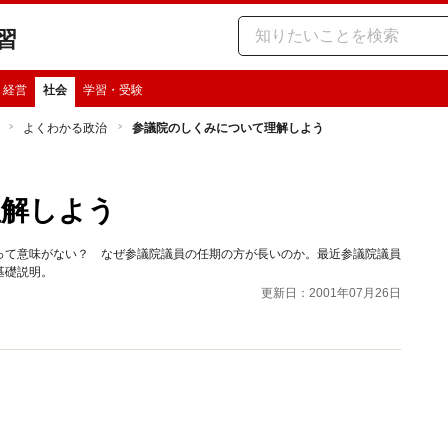
習
・経営
社会
学習・受験
よくわかる政治
参議院のしくみについて理解しよう
理解しよう
って意味がない？ なぜ参議院議員の任期の方が長いのか。最近参議院議員
基礎説明。
更新日：2001年07月26日