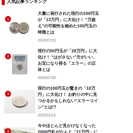
人気記事ランキング
大量に発行された現行の100円玉
1
が「13万円」に大化け！ “万超
え”の可能性を秘めた100円玉の
特徴とは
2026/07/31
現行の50円玉が「28万円」に大
2
化け！ “はがさない”方がいい、
お宝になり得る「エラー」の正
体とは
2026/07/30
現行の100円玉が驚きの「18万
3
円」に大化け！ お釣りの中に見
つかるかもしれない“エラーコイ
ン”とは!?
2025/11/22
今やほとんど見かけなくなった
4
2000円札がなんと「21万円」に