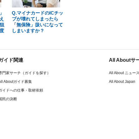
」
Q.マイナカードのICチッ
え
プが壊れてしまったら
狙
「無保険」扱いになって
度
しまいますか？
ガイド関連
All Abou
専門家サーチ（ガイドを探す）
All About ニュー
All Aboutガイド募集
All About Japan
ガイドへの仕事・取材依頼
国民の決断