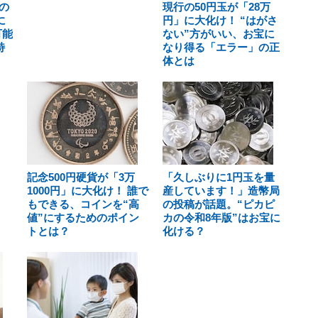
の
現行の50円玉が「28万
に
円」に大化け！ “はがさ
可能
ない”方がいい、お宝に
特
なり得る「エラー」の正
体とは
記念500円硬貨が「3万
「久しぶりに1円玉を量
1000円」に大化け！ 誰で
産しています！」造幣局
もできる、コインを“高
の投稿が話題。“ピカピ
値”にするためのポイン
カの令和8年版”はお宝に
トとは？
化ける？