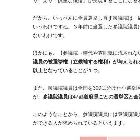
り、より「慎重な議論」が実現することになる
だから、いっぺんに全員選挙し直す衆議院は「
いうわけですね。３年前に当選した参議院議員
ないわけです。
ほかにも、【参議院→時代や雰囲気に流されな
議員の被選挙権（立候補する権利）が与えられる
以上となっている
ことが１つ。
また、衆議院議員は全国を300に分けた小選挙
が、
参議院議員は47都道府県ごとの選挙区と
このようなことから、参議院議員には衆議院議
ができる人が求められているといえます。