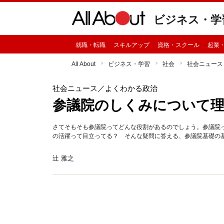
ビジネス・学
就職・転職
スキルアップ
資格・スクール
起業
All About
ビジネス・学習
社会
社会ニュース
社会ニュース
／よくわかる政治
参議院のしくみについて
さてそもそも参議院ってどんな役割があるのでしょう。参議院
の活躍って目立ってる？ そんな疑問に答える、参議院基礎の
辻 雅之