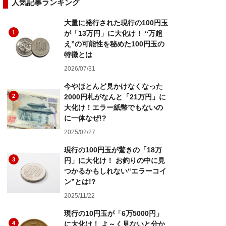
人気記事ランキング
大量に発行された現行の100円玉
1
が「13万円」に大化け！ “万超
え”の可能性を秘めた100円玉の
特徴とは
2026/07/31
今やほとんど見かけなくなった
2
2000円札がなんと「21万円」に
大化け！エラー紙幣でもないの
に一体なぜ!?
2025/02/27
現行の100円玉が驚きの「18万
3
円」に大化け！ お釣りの中に見
つかるかもしれない“エラーコイ
ン”とは!?
2025/11/22
現行の10円玉が「6万5000円」
4
に大化け！ よ～く見ないと分か