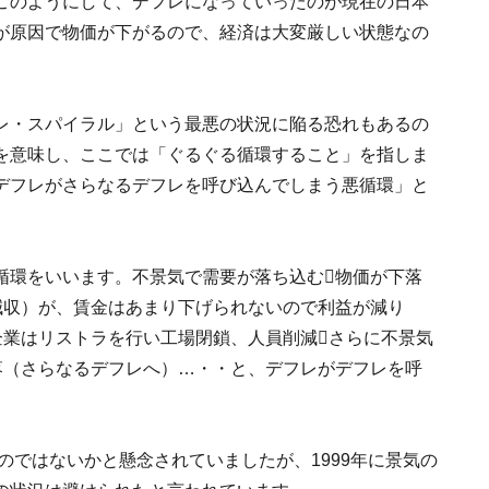
このようにして、デフレになっていったのが現在の日本
が原因で物価が下がるので、経済は大変厳しい状態なの
レ・スパイラル」という最悪の状況に陥る恐れもあるの
を意味し、ここでは「ぐるぐる循環すること」を指しま
デフレがさらなるデフレを呼び込んでしまう悪循環」と
循環をいいます。不景気で需要が落ち込む物価が下落
減収）が、賃金はあまり下げられないので利益が減り
企業はリストラを行い工場閉鎖、人員削減さらに不景気
落（さらなるデフレへ）…・・と、デフレがデフレを呼
。
のではないかと懸念されていましたが、1999年に景気の