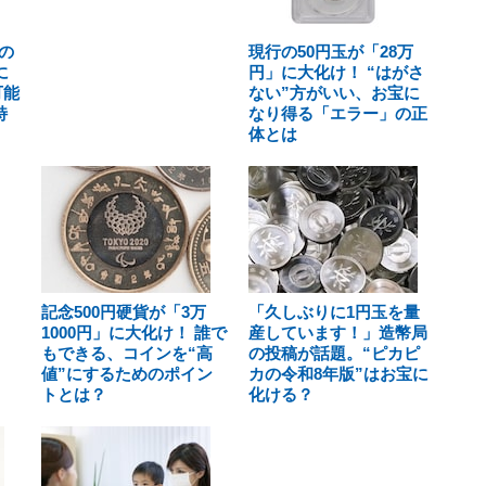
の
現行の50円玉が「28万
に
円」に大化け！ “はがさ
可能
ない”方がいい、お宝に
特
なり得る「エラー」の正
体とは
記念500円硬貨が「3万
「久しぶりに1円玉を量
1000円」に大化け！ 誰で
産しています！」造幣局
もできる、コインを“高
の投稿が話題。“ピカピ
値”にするためのポイン
カの令和8年版”はお宝に
トとは？
化ける？