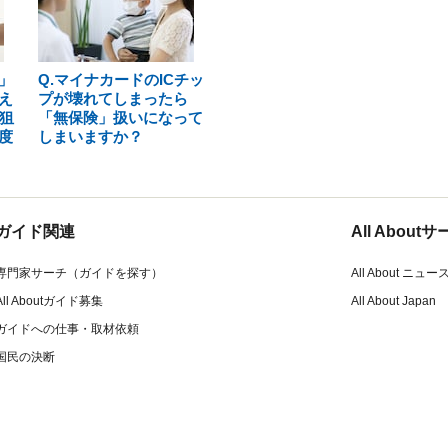
」
Q.マイナカードのICチッ
え
プが壊れてしまったら
狙
「無保険」扱いになって
度
しまいますか？
ガイド関連
All Abou
専門家サーチ（ガイドを探す）
All About ニュー
All Aboutガイド募集
All About Japan
ガイドへの仕事・取材依頼
国民の決断