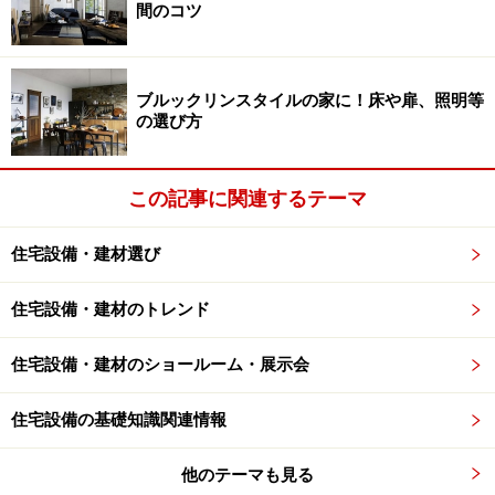
間のコツ
ここで注意したいのは、現在台所などに自主設置されて
いる「ガス漏れ警報器」と混同しないこと。「ガス漏れ
ブルックリンスタイルの家に！床や扉、照明等
警報器」はガス漏れや一酸化炭素を検知するもの。今回
の選び方
設置が義務化されている「住宅用火災警報器」は煙や熱
を検知するものです。
この記事に関連するテーマ
住宅設備・建材選び
天井もしくは壁に設置。取付位置に注意
住宅設備・建材のトレンド
住宅設備・建材のショールーム・展示会
住宅設備の基礎知識関連情報
[SHK32427YKけむり当番薄型2種(電池式・ワイヤレス連動子
器)(警報音・音声警報機能付)(和室色)]
他のテーマも見る
パナソニック エコソリューションズ