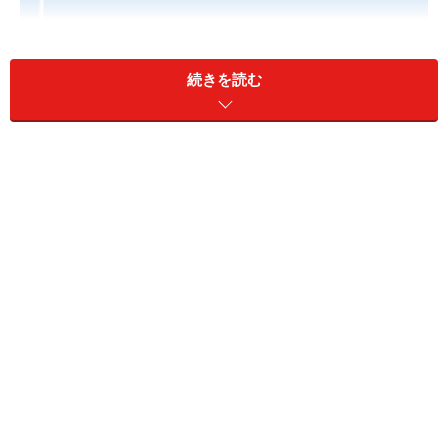
続きを読む
[SHK285271 けむり当番2種埋込型(端子式・連動子器・あか
り付)(警報音・音声警報機能付)]
パナソニック エコソリューションズ