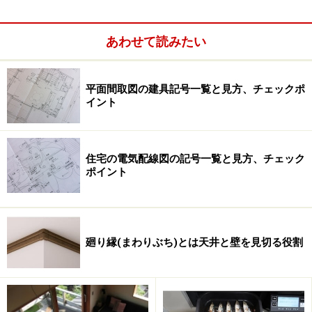
「住宅用火災警報器」の設置基準の詳細は、市町村条例
によって定められていますが、基本的には「寝室」と
あわせて読みたい
「階段（寝室がある階の階段上部）」。ここでいう「寝
室」は、普段の就寝に使われる部屋のことで、子供室や
老人室なども、就寝に使われていれば「寝室」となりま
平面間取図の建具記号一覧と見方、チェックポ
イント
す。
たとえば、1階・2階建ての場合は、「寝室」と「階段」
住宅の電気配線図の記号一覧と見方、チェック
に設置します。この場合の「階段」は、「寝室」のある
ポイント
階の階段最上部が設置箇所です。1階など容易に避難で
きる階は除きます。
廻り縁(まわりぶち)とは天井と壁を見切る役割