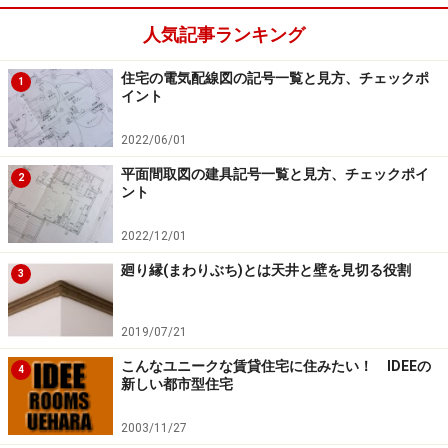
人気記事ランキング
住宅用火災警報器は取り付ける位置も決められていま
す。天井に設置する場合は、警報器の中心を壁から60cm
住宅の電気配線図の記号一覧と見方、チェックポ
1
以上離すこと、梁などがある場合は、梁から60cm以上離
イント
さなければなりません。エアコンの吹き出し口付近は、
2022/06/01
1.5ｍ以上離して設置します。
平面間取図の建具記号一覧と見方、チェックポイ
2
ント
また、壁に設置する場合は、警報器の中心を天井から
15cm以上50cm以内の位置に取り付けるようにしましょ
2022/12/01
う。
廻り縁(まわりぶち)とは天井と壁を見切る役割
3
2019/07/21
住宅用火災警報器の種類
こんなユニークな賃貸住宅に住みたい！ IDEEの
4
住宅用火災警報器は、機能や性能によってさまざまに分
新しい都市型住宅
類されます。
2003/11/27