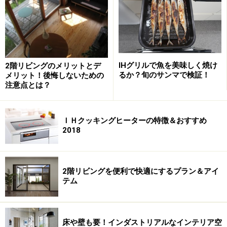
IHグリルで魚を美味しく焼け
2階リビングのメリットとデ
るか？旬のサンマで検証！
メリット！後悔しないための
注意点とは？
３階建て以上の場合も、「寝室」と「階段」に設置しま
す。この場合の「階段」は、「寝室」がある階（1階な
ど避難階を除く）の階段最上部に設置します。また、
ＩＨクッキングヒーターの特徴＆おすすめ
2018
「寝室」がある階から、２つ下の階の階段（屋外に設置
された階段を除く）にも設置します。（当該階段の上部
の回に警報器が設置されている場合を除く）
2階リビングを便利で快適にするプラン＆アイ
テム
ただし、「台所」への設置も推奨されており、各市町村
条例によっては、台所にも設置が義務化されている場合
があります。
床や壁も要！インダストリアルなインテリア空