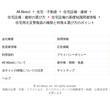
■感知するものによる分類 煙式・熱式
>
>
>
感知するものの違いによって、「煙」を感知する煙式
All About
住宅・不動産
住宅設備・建材
>
>
住宅設備・建材の選び方
住宅設備の基礎知識関連情報
（光電式）と「熱」を感知する熱式（定温式）に分けら
住宅用火災警報器の種類と特徴＆選び方のポイント
れますが、消防法令で寝室や階段室に設置が義務付けら
れているのは煙式です。
会社概要
採用情報
熱を感知するタイプは、調理の際の煙や水蒸気を火災と
投資家情報
広告掲載
して感知しにくい方式となっているので台所に適してい
利用規約
プライバシーポリシー
るものです（台所に煙を感知するタイプを義務付けてい
All Aboutについて
著作権・商標・免責
る市町村もあるので所管の消防署に確認を）。
当サイトの情報についての注意
サイトマップ
ヘルプ
■電源による分類 100V式・電池式
© All About, Inc. All rights reserved.
掲載の記事・写真・イラストなど、すべてのコンテンツの無断複写・転載・公衆送信等
を禁じます