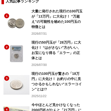
人気記事ランキング
大量に発行された現行の100円玉
1
が「13万円」に大化け！ “万超
え”の可能性を秘めた100円玉の
特徴とは
2026/07/31
現行の50円玉が「28万円」に大
2
化け！ “はがさない”方がいい、
お宝になり得る「エラー」の正
体とは
2026/07/30
現行の100円玉が驚きの「18万
3
円」に大化け！ お釣りの中に見
つかるかもしれない“エラーコイ
ン”とは!?
2025/11/22
今やほとんど見かけなくなった
4
2000円札がなんと「21万円」に