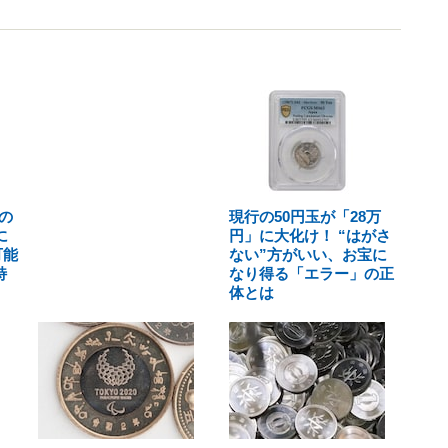
の
現行の50円玉が「28万
に
円」に大化け！ “はがさ
可能
ない”方がいい、お宝に
特
なり得る「エラー」の正
体とは