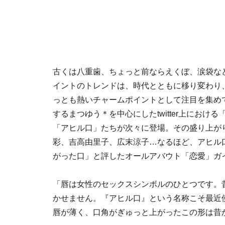
古くは八重歯、ちょっと前ならえくぼ、涙袋な
イントのトレンドは、時代とともに移り変わり
っとも熱いチャームポイントとして注目を集め
するまつゆう＊を中心にしたtwitter上にお
「アヒル口」たちが次々に登場。その盛り上が
彩、吉高由里子、広末涼子…なるほど、アヒル
がった口」と評したオールアバウト「恋愛」ガ
「唇は女性のセックスシンボルのひとつです。
かせません。『アヒル口』という名称こそ最近
唇が薄く、口角がぎゅっと上がったこの形は昔