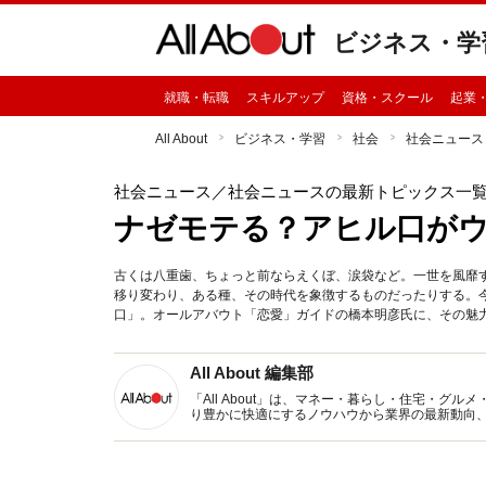
ビジネス・学
就職・転職
スキルアップ
資格・スクール
起業
All About
ビジネス・学習
社会
社会ニュース
社会ニュース
／社会ニュースの最新トピックス一
ナゼモテる？アヒル口が
古くは八重歯、ちょっと前ならえくぼ、涙袋など。一世を風靡
移り変わり、ある種、その時代を象徴するものだったりする。
口」。オールアバウト「恋愛」ガイドの橋本明彦氏に、その魅
All About 編集部
「All About」は、マネー・暮らし・住宅・
り豊かに快適にするノウハウから業界の最新動向
イトです。