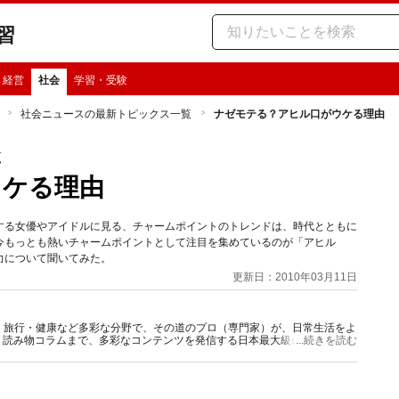
習
・経営
社会
学習・受験
社会ニュースの最新トピックス一覧
ナゼモテる？アヒル口がウケる理由
覧
ウケる理由
する女優やアイドルに見る、チャームポイントのトレンドは、時代とともに
今もっとも熱いチャームポイントとして注目を集めているのが「アヒル
力について聞いてみた。
更新日：2010年03月11日
グルメ・旅行・健康など多彩な分野で、その道のプロ（専門家）が、日常生活をよ
、読み物コラムまで、多彩なコンテンツを発信する日本最大級の総合情報サ
...続きを読む