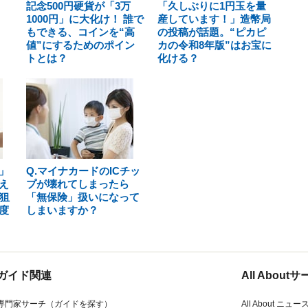
記念500円硬貨が「3万
「久しぶりに1円玉を量
1000円」に大化け！ 誰で
産しています！」造幣局
もできる、コインを“高
の投稿が話題。“ピカピ
値”にするためのポイン
カの令和8年版”はお宝に
トとは？
化ける？
」
Q.マイナカードのICチッ
え
プが壊れてしまったら
狙
「無保険」扱いになって
度
しまいますか？
ガイド関連
All Abou
専門家サーチ（ガイドを探す）
All About ニュー