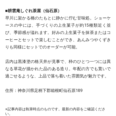
■耕雲庵しぐれ茶屋（仙石原）
早川に架かる橋のたもとに静かに佇む甘味処。ショーケ
ースの中には、手づくりの上生菓子が約15種類近く並
び、季節感が溢れます。好みの上生菓子を抹茶またはコ
ーヒーとセットで楽しむことができ、あんみつやくずき
りも同様にセットでのオーダーが可能。
店内は黒漆塗の格天井が見事で、枠のひとつ一つには異
なる草花が描かれた品のある造り。年配の方でも寛いで
過ごせるような、上品で落ち着いた雰囲気が魅力です。
住所：神奈川県足柄下郡箱根町仙石原189
※記事内容は執筆時点のものです。最新の内容をご確認くださ
い。