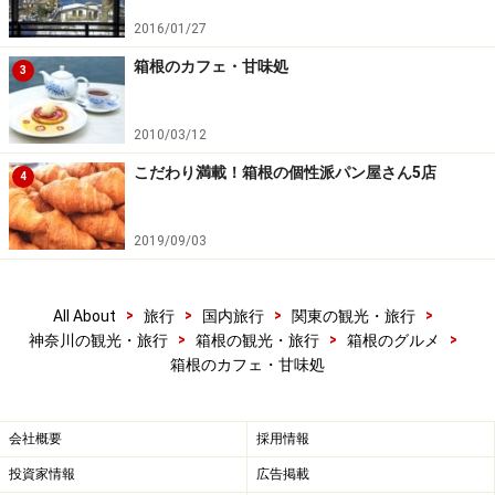
2016/01/27
箱根のカフェ・甘味処
3
2010/03/12
こだわり満載！箱根の個性派パン屋さん5店
4
2019/09/03
>
>
>
>
All About
旅行
国内旅行
関東の観光・旅行
>
>
>
神奈川の観光・旅行
箱根の観光・旅行
箱根のグルメ
箱根のカフェ・甘味処
会社概要
採用情報
投資家情報
広告掲載