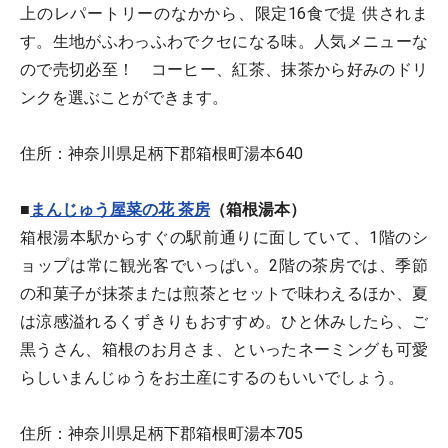
上のレパートリーのなかから、限定16食で提 供されま
す。生地がふわっふわでクセになる味。人気メニューな
ので売切必至！ コーヒー、紅茶、抹茶から好みのドリ
ンクを選ぶことができます。
住所：神奈川県足柄下郡箱根町湯本640
■
まんじゅう屋菜の花 茶房
（箱根湯本）
箱根湯本駅からすぐの駅前通りに面していて、1階のシ
ョップは常に観光客でいっぱい。2階の茶房では、季節
の和菓子が抹茶または煎茶とセットで味わえるほか、夏
は涼感溢れるくずきりもおすすめ。ひと休みしたら、ご
黒うさん、箱根のお月さま、といったネーミングも可愛
らしいまんじゅうをお土産にするのもいいでしょう。
住所：神奈川県足柄下郡箱根町湯本705