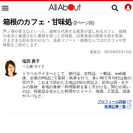
箱根のカフェ・甘味処
(2ページ目)
芦ノ湖や富士山といった、箱根を代表する風景が楽しめるカフェ、箱根
の名水と厳選された素材を使った甘味処、旧東海道の面影を残す茶屋。
さまざまな顔を合わせもつ、温泉リゾート・箱根ならではのカフェや甘
味処をご紹介します。
更新日：
2010年03月12日
塩田 典子
一人旅 ガイド
トラベルライターとして、旅行誌、女性誌、一般誌、web媒
体、企業のPR誌にて取材・執筆を行う。多い時で月10日は旅の
空の下。これまで訪れた土地は350カ所以上。近年は宿・ホテ
ルの取材、各地の食材・料理取材を多く手がける。関心が高い
のは、特産品を生かした料理やスイーツ、地酒、工芸品、温泉
やスパなど。
プロフィール詳細
執筆記事一覧