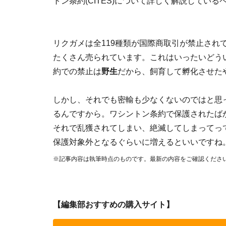
トン条約(CITES)について詳しく解説している
リクガメは全119種類が国際商取引が禁止され
たくさん売られています。これはいったいどう
約での禁止は
野生
だから、飼育して孵化させた
しかし、それでも密輸も少なくないのではと思
るんですから。ワシントン条約で保護されたば
それで乱獲されてしまい、絶滅してしまってっ
保護対象外となるぐらいに増えるといいですね
※記事内容は執筆時点のものです。最新の内容をご確認くださ
【編集部おすすめの購入サイト】