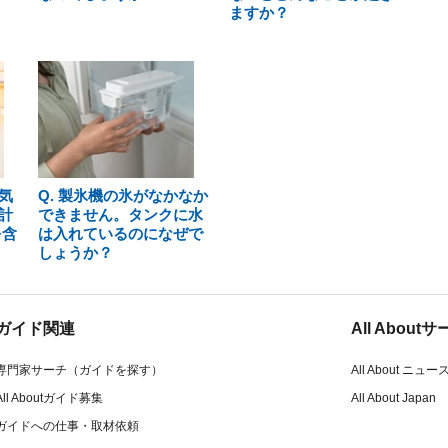
ますか？
気
Q. 製氷機の氷がなかなか
計
できません。タンクに水
を含
は入れているのになぜで
しょうか？
ガイド関連
All Abou
専門家サーチ（ガイドを探す）
All About ニュー
All Aboutガイド募集
All About Japan
ガイドへの仕事・取材依頼