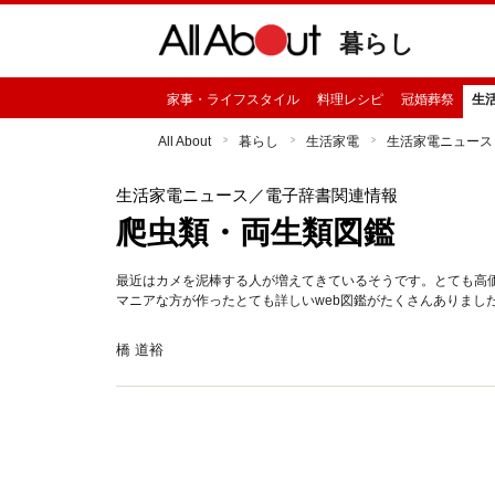
暮らし
家事・ライフスタイル
料理レシピ
冠婚葬祭
生
All About
暮らし
生活家電
生活家電ニュース
生活家電ニュース
／電子辞書関連情報
爬虫類・両生類図鑑
最近はカメを泥棒する人が増えてきているそうです。とても高
マニアな方が作ったとても詳しいweb図鑑がたくさんありまし
橋 道裕