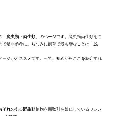
中の「
爬虫類・両生類
」のページです。爬虫類両生類をこ
ので是非参考に。ちなみに飼育で最も
罪
なことは「
脱
ページがオススメです。って、初めからここを紹介すれ
おそれ
のある
野生
動植物を商取引を禁止しているワシン