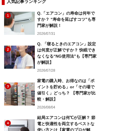
人気記事ランキング
Q.「エアコン」の寿命は何年で
1
すか？ “寿命を延ばすコツ”も専
門家が解説！
2026/07/31
Q. 「寝るときのエアコン」設定
2
は何度が正解ですか？ 快眠でき
なくなる“NG使用法”も【専門家
が解説】
2026/07/28
家電の購入時、お得なのは「ポ
3
イントを貯める」or「その場で
値引く」どっち？ 【専門家が比
較・解説】
2026/08/04
結局エアコンは何℃が正解？ 節
4
電と快適性を両立するベストな
使い方とは【家電のプロが解