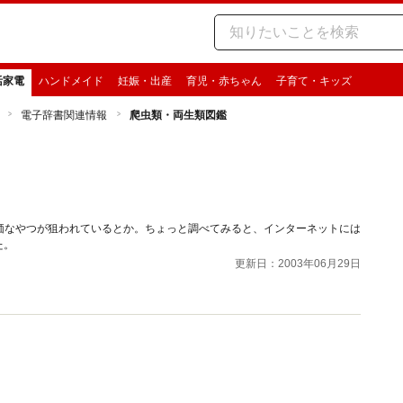
活家電
ハンドメイド
妊娠・出産
育児・赤ちゃん
子育て・キッズ
電子辞書関連情報
爬虫類・両生類図鑑
価なやつが狙われているとか。ちょっと調べてみると、インターネットには
た。
更新日：2003年06月29日