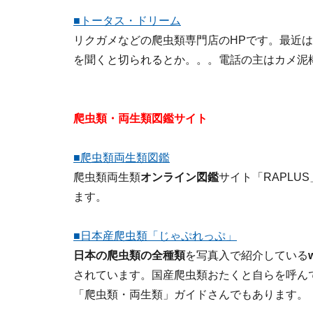
■トータス・ドリーム
リクガメなどの爬虫類専門店のHPです。最近
を聞くと切られるとか。。。電話の主はカメ泥
爬虫類・両生類図鑑サイト
■爬虫類両生類図鑑
爬虫類両生類
オンライン図鑑
サイト「RAPL
ます。
■日本産爬虫類「じゃぷれっぷ」
日本の爬虫類の全種類
を写真入で紹介している
されています。国産爬虫類おたくと自らを呼んでいるこ
「爬虫類・両生類」ガイドさんでもあります。