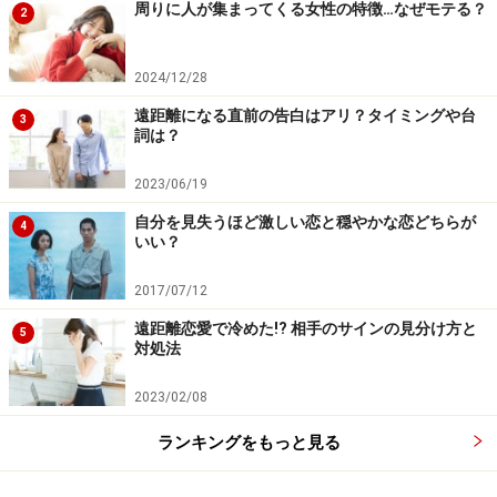
周りに人が集まってくる女性の特徴…なぜモテる？
2
2024/12/28
遠距離になる直前の告白はアリ？タイミングや台
3
詞は？
2023/06/19
自分を見失うほど激しい恋と穏やかな恋どちらが
4
いい？
2017/07/12
遠距離恋愛で冷めた!? 相手のサインの見分け方と
5
対処法
2023/02/08
ランキングをもっと見る