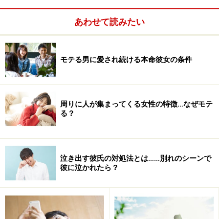
えることなく誘いましょう。
あわせて読みたい
★彼の好きな餌（食べ物）さえリサーチすれば会話も弾
むし、誘いやすい雰囲気になります。肩肘張らずに好き
モテる男に愛され続ける本命彼女の条件
なものを食べることで二人の距離は縮まること、間違い
なし！
周りに人が集まってくる女性の特徴…なぜモテ
る？
自分からアピールするだけでなく、相手に誘いやすい雰
囲気を作って心の距離を縮めるには？
次のページへ！
泣き出す彼氏の対処法とは……別れのシーンで
※記事内容は執筆時点のものです。最新の内容をご確認くださ
彼に泣かれたら？
い。
次のページへ
1
/
2