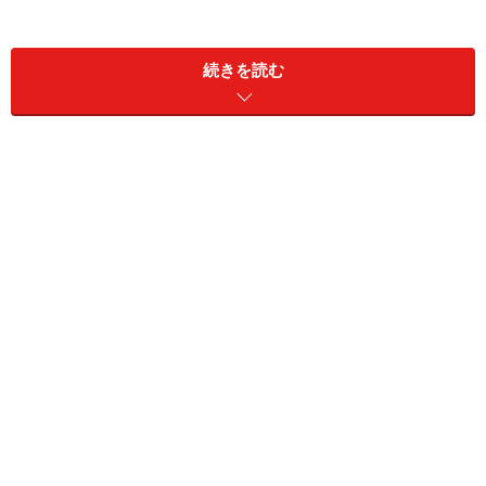
ん。
続きを読む
トモミさん（29歳）の気になる２歳年下の彼は同僚から
「スイーツ王子」と呼ばれるほど甘党。彼がホワイトデ
ーに買ってきてくれたチョコレートケーキに感激して、
「今度、このお店に連れていって」と素直に誘えたそう
です。
スイーツ好きな男性も増えていますし、お店の情報など
をチェックしておけば会話が弾むこと間違いなし。ま
た、スイーツ系男子に限らず、肉食系男子には「焼肉、
食べに行かない？」、流行もの好きには、「○○買っ
た？」「××には、もう行った？」など、彼の好みをしっ
かりリサーチ。肩肘張らずに食事できる場所を選べば自
然にデートへと持っていけます。社内恋愛の利点を生か
し、身近にいる彼の好みを把握して、プレッシャーを与