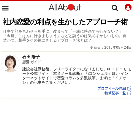
社内恋愛の利点を生かしたアプローチ術
仕事で顔を合わせる相手に、改まって「一緒に映画でも行かない？」
「今度、ごはんに行きましょう」などと誘うのは気恥ずかしいもの。自
然かつ、相手をその気にさせるアプローチ法とは？
更新日：
2010年05月24日
石田 陽子
恋愛 ガイド
建設会社勤務後、フリーライターになりました。NTTドコモiモ
ード公式サイト『本音メール診断』『iコンシェル」ほか イン
ターネットサイトで恋愛コラムを多数執筆。まずは「イチオ
シ」の記事をご覧ください。
プロフィール詳細
執筆記事一覧