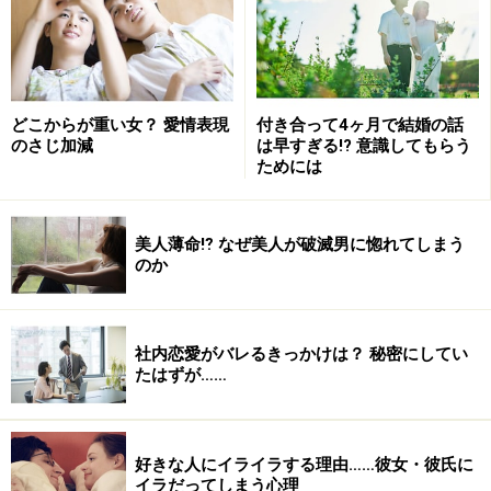
どこからが重い女？ 愛情表現
付き合って4ヶ月で結婚の話
のさじ加減
は早すぎる!? 意識してもらう
ためには
美人薄命⁉ なぜ美人が破滅男に惚れてしまう
のか
社内恋愛がバレるきっかけは？ 秘密にしてい
たはずが……
好きな人にイライラする理由……彼女・彼氏に
イラだってしまう心理