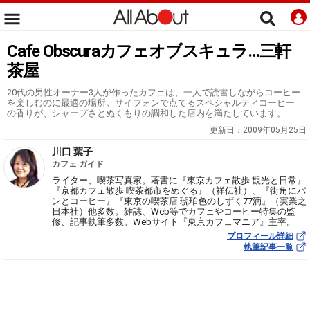
Cafe Obscuraカフェオブスキュラ…三軒
茶屋
20代の男性オーナー3人が作ったカフェは、一人で読書しながらコーヒー
を楽しむのに最適の場所。サイフォンで点てるスペシャルティコーヒー
の香りが、シャープさとぬくもりの調和した店内を満たしています。
更新日：
2009年05月25日
川口 葉子
カフェ ガイド
ライター、喫茶写真家。著書に『東京カフェ散歩 観光と日常』
『京都カフェ散歩 喫茶都市をめぐる』（祥伝社）、『街角にパ
ンとコーヒー』『東京の喫茶店 琥珀色のしずく77滴』（実業之
日本社）他多数。雑誌、Web等でカフェやコーヒー特集の監
修、記事執筆多数。Webサイト『東京カフェマニア』主宰。
プロフィール詳細
執筆記事一覧