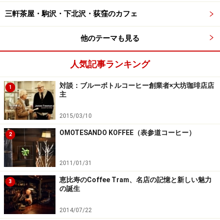
三軒茶屋・駒沢・下北沢・荻窪のカフェ
他のテーマも見る
人気記事ランキング
対談：ブルーボトルコーヒー創業者×大坊珈琲店店
1
主
2015/03/10
OMOTESANDO KOFFEE（表参道コーヒー）
2
2011/01/31
恵比寿のCoffee Tram、名店の記憶と新しい魅力
3
の誕生
2014/07/22