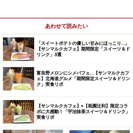
ふと、都市論がさかんだった80年代最後に、写真評論
家・伊藤俊治が綴った「シティ・オブスキュラ」という
キーワードを思い出しました。写真都市。壁面の大きな
あわせて読みたい
スチール製の書架には、古いNiconのカメラが飾られてい
ます。
「スイートポテトの優しい甘みにほっこり…」
▼ブレンドの風味は「フルーツ」と「チョコレート」
【サンマルクカフェ】期間限定「スイーツ＆ド
リンク」3選
※記事内容は執筆時点のものです。最新の内容をご確認くださ
富良野メロンにシメパフェ…【サンマルクカフ
い。
ェ】北海道グルメ「期間限定スイーツ＆ドリン
※メニューや料金などのデータは、取材時または記事公開時点で
の内容です。
ク」実食リポ
次のページへ
1
/
4
【サンマルクカフェ】×【祇園辻利】限定コラ
ボに大感動！「宇治抹茶スイーツ＆ドリンク」
実食リポ