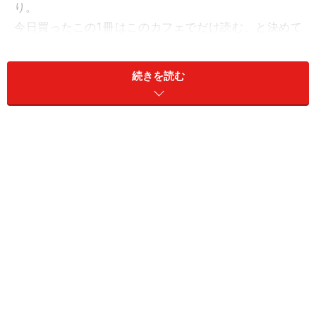
り。
今日買ったこの1冊はこのカフェでだけ読む、と決めて
通うのもおもしろそうですね。きっとページの中の物語
とカフェの光景がわかちがたく結びついて、稀有な読書
続きを読む
体験になることでしょう。
店名は写真機の原型となった装置「カメラ・オブスキュ
ラ」から導かれたもの。camera obscuraとは、暗箱に空
いたピンホールから入ってくる光が、箱の中に外の風景
を映しだす装置の名称です。
カフェ・オブスキュラには、変化しつづける街の風景を
映しだすとともに、時代を超越して価値あるものをカフ
ェという箱の中に表現していきたい－－そんな想いがこ
められているのです。秀逸なネーミング。