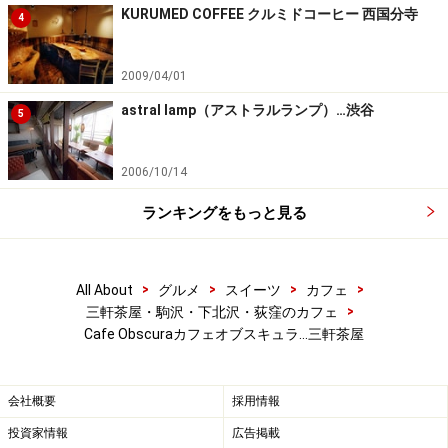
KURUMED COFFEE クルミドコーヒー 西国分寺
4
2009/04/01
astral lamp（アストラルランプ）…渋谷
5
2006/10/14
ランキングをもっと見る
>
>
>
>
All About
グルメ
スイーツ
カフェ
>
三軒茶屋・駒沢・下北沢・荻窪のカフェ
Cafe Obscuraカフェオブスキュラ…三軒茶屋
会社概要
採用情報
投資家情報
広告掲載