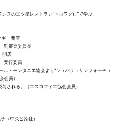
ロワンヌの三ツ星レストラン“トロワグロ”で学ぶ。
ヤナギ 開店
会 副審査委員長
 開店
会 実行委員
ペール・モンタニエ協会より“シュバリュサンフォーチュ
会会員）
”授与される。（エスコフィエ協会会員）
ス菓子（中央公論社）