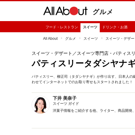
グルメ
フード・レストラン
スイーツ
ドリンク・お酒
All About
グルメ
スイーツ
スイーツ・デザー
スイーツ・デザート
／スイーツ専門店・パティス
パティスリータダシヤナ
パティスリー、柳正司（タダシヤナギ）が作り出す、日本人の
わせてインターネットでのお取り寄せもスタートされました！
下井 美奈子
スイーツ ガイド
洋菓子情報をご紹介する他、ライター、商品開発