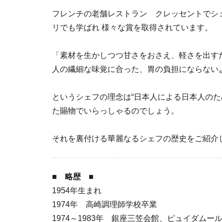
フレンチの老舗レストラン クレッセントでシ
リでも学ばれ 様々な賞を取得されています。
「素材を生かしつつ甘さをおさえ、軽さを出す
人の繊細な味覚に合った、胃の負担にならない
というシェフの理念は“日本人による日本人のた
た賜物でいらっしゃるのでしょう。
それを裏付ける華麗なるシェフの歴史をご紹介
■ 略歴 ■
1954年生まれ
1974年 高崎調理師学校卒業
1974～1983年 銀座三笠会館、ピュイダムー