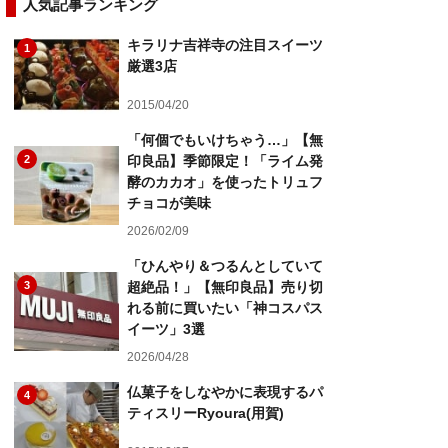
人気記事ランキング
キラリナ吉祥寺の注目スイーツ
1
厳選3店
2015/04/20
「何個でもいけちゃう…」【無
2
印良品】季節限定！「ライム発
酵のカカオ」を使ったトリュフ
チョコが美味
2026/02/09
「ひんやり＆つるんとしていて
3
超絶品！」【無印良品】売り切
れる前に買いたい「神コスパス
イーツ」3選
2026/04/28
仏菓子をしなやかに表現するパ
4
ティスリーRyoura(用賀)