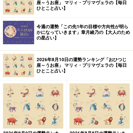
座～うお座」 マリィ・プリマヴェラの【毎日
星）を中心に見てきました。
ひとこと占い】
あげまん探し 研究会１号
今週の運勢「この先1年の目標や方向性が明ら
あげまん探し 研究会２号では相手の太陽星座だけでは
かになっていきます」章月綾乃の【大人のため
の星占い】
なく、他の惑星の位置を元に、あげまんを探しをしてき
ました。
あげまん探し 研究会２号
2026年8月10日の運勢ランキング「おひつじ
座～うお座」 マリィ・プリマヴェラの【毎日
ひとこと占い】
第３号では名声の種 イーストポイントについてお話し
させていただきました。
あげまん探し 研究会３号 名声の種
さて、あげまんキーパーソンは大丈夫ですが。。。
単に運気の強い人・今、乗っている人から運気をお裾分
けしてもらうという方法には少し、注意しなければなら
ないことがあります。