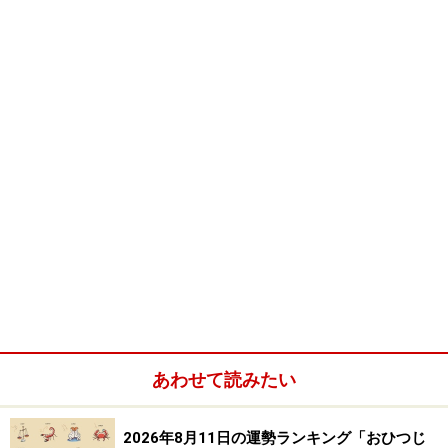
うような相乗効果もありますので、その中にこっそり参
加して、運気をお裾分けしてもらう。
また、ど～も最近、運気が芳しくない・・・
と言うときにはとっておきの人物
すなわち、あげまん・キーパーソン
と一緒に過ごすという方法もおすすめです。
もちろん、誰があげまんキーパーソンなのか？把握して
おかなくてはなりません。
その詳細は、以前の記事 あげまんシリーズでお話しし
あわせて読みたい
ましたね。
2026年8月11日の運勢ランキング「おひつじ
あげまん探し 研究会１号では相手の太陽星座（生まれ