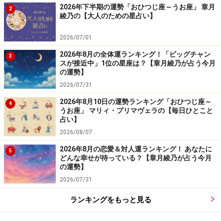
2026年下半期の運勢「おひつじ座～うお座」 章月
2
綾乃の【大人のための星占い】
2026/07/01
2026年8月の全体運ランキング！「ビッグチャン
3
スが接近中」1位の星座は？【章月綾乃が占う今月
の運勢】
2026/07/31
2026年8月10日の運勢ランキング「おひつじ座～
4
うお座」 マリィ・プリマヴェラの【毎日ひとこと
占い】
2026/08/07
2026年8月の恋愛＆対人運ランキング！ あなたに
5
どんな幸せが待っている？【章月綾乃が占う今月
の運勢】
2026/07/31
ランキングをもっと見る