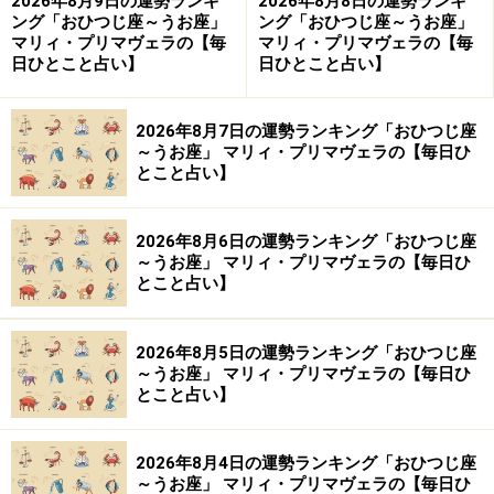
2026年8月9日の運勢ランキ
2026年8月8日の運勢ランキ
ング「おひつじ座～うお座」
ング「おひつじ座～うお座」
マリィ・プリマヴェラの【毎
マリィ・プリマヴェラの【毎
それは・・・
日ひとこと占い】
日ひとこと占い】
なにせ相手は絶好調なわけですから、人の運気まで吸い
2026年8月7日の運勢ランキング「おひつじ座
取ってしまうと言う、お裾分けを期待して近寄ったこち
～うお座」 マリィ・プリマヴェラの【毎日ひ
とこと占い】
らからすると大変恐ろしい事態も可能性としてはらんで
いるわけです。
2026年8月6日の運勢ランキング「おひつじ座
～うお座」 マリィ・プリマヴェラの【毎日ひ
ただでさえ、運気が芳しくない上に残りの運まで吸い取
とこと占い】
られてはたまりません（笑）。。。
2026年8月5日の運勢ランキング「おひつじ座
ですので、運気がいい人の中から、運をお裾分けしてく
～うお座」 マリィ・プリマヴェラの【毎日ひ
れる相手をあらかじめ選び出しておくことが重要です。
とこと占い】
後ほど、少し簡単な見分け方をお教えしますね。
2026年8月4日の運勢ランキング「おひつじ座
～うお座」 マリィ・プリマヴェラの【毎日ひ