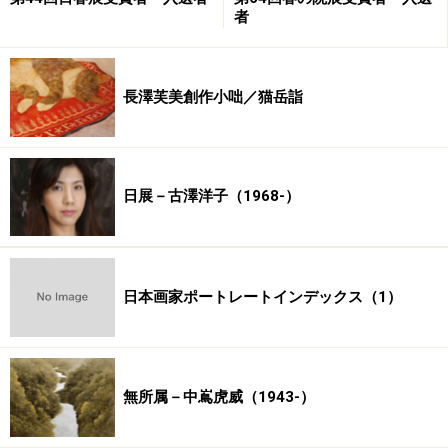
者
長澤芙美創作小咄／猫岳詣
日展－古澤洋子（1968-）
日本画家ポートレートインデックス（1）
無所属－中嶌虎威（1943-）