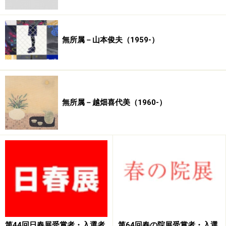
無所属－山本俊夫（1959-）
無所属－越畑喜代美（1960-）
第44回日春展受賞者・入選者
第64回春の院展受賞者・入選