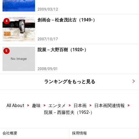
2009/03/12
創画会－松倉茂比古（1949-）
4
2007/10/17
院展－大野百樹（1920-）
5
2008/09/01
ランキングをもっと見る
>
>
>
>
>
All About
趣味
エンタメ
日本画
日本画関連情報
院展－西藤哲夫（1952-）
会社概要
採用情報