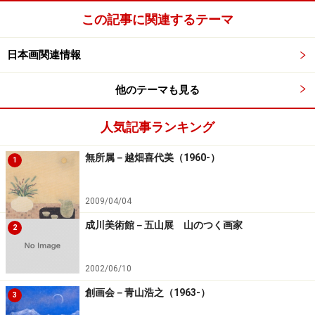
この記事に関連するテーマ
日本画関連情報
他のテーマも見る
人気記事ランキング
無所属－越畑喜代美（1960-）
1
2009/04/04
成川美術館－五山展 山のつく画家
2
2002/06/10
創画会－青山浩之（1963-）
3