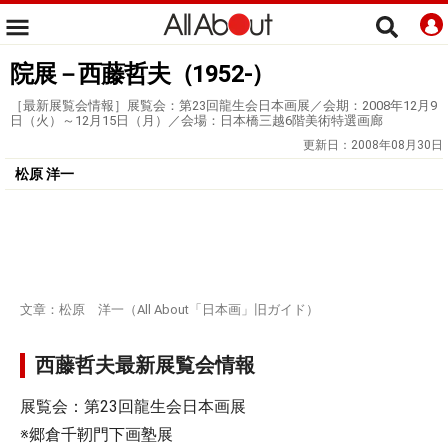
院展－西藤哲夫（1952-）
［最新展覧会情報］展覧会：第23回龍生会日本画展／会期：2008年12月9
日（火）～12月15日（月）／会場：日本橋三越6階美術特選画廊
更新日：
2008年08月30日
松原 洋一
文章：松原 洋一（All About「日本画」旧ガイド）
西藤哲夫最新展覧会情報
展覧会：第23回龍生会日本画展
※郷倉千靭門下画塾展