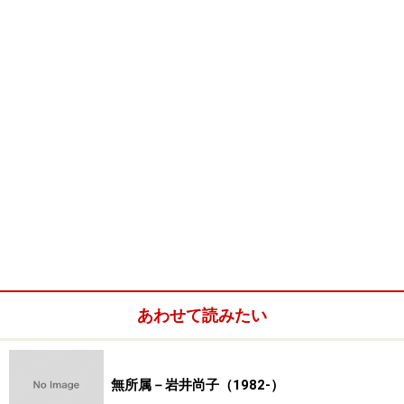
松生歩展
会期：2003年3月19日～25日
会場：
大阪高島屋
松生歩展
会期：2003年2月12日～18日
会場：
日本橋高島屋
■
現代日本画家【無所属・その他】一覧に戻る
■
画家総索引へ
※記事内容は執筆時点のものです。最新の内容をご確認くださ
あわせて読みたい
い。
無所属－岩井尚子（1982-）