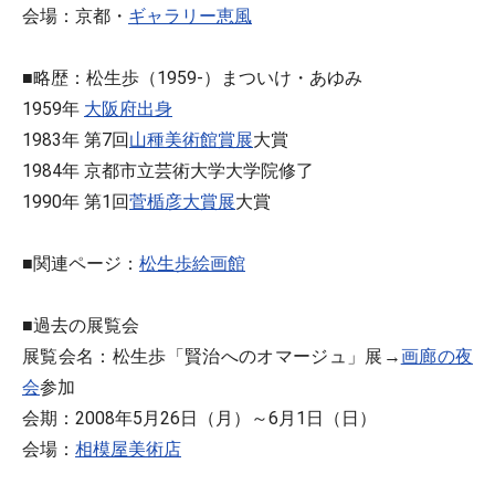
会場：京都・
ギャラリー恵風
■略歴：松生歩（1959-）まついけ・あゆみ
1959年
大阪府出身
1983年 第7回
山種美術館賞展
大賞
1984年 京都市立芸術大学大学院修了
1990年 第1回
菅楯彦大賞展
大賞
■関連ページ：
松生歩絵画館
■過去の展覧会
展覧会名：松生歩「賢治へのオマージュ」展→
画廊の夜
会
参加
会期：2008年5月26日（月）～6月1日（日）
会場：
相模屋美術店