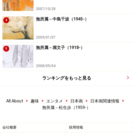
2007/10/28
無所属－中島千波（1945-）
4
2009/01/07
無所属－堀文子（1918-）
5
2008/09/04
ランキングをもっと見る
>
>
>
>
>
All About
趣味
エンタメ
日本画
日本画関連情報
無所属－松生歩（1959-）
会社概要
採用情報