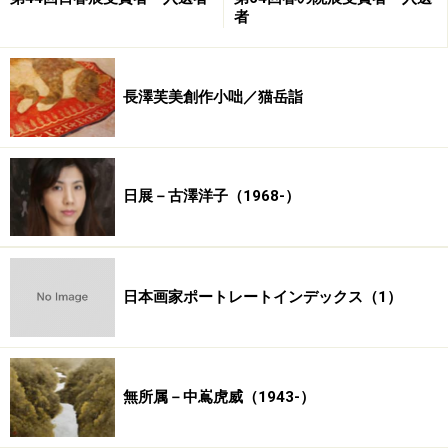
者
長澤芙美創作小咄／猫岳詣
日展－古澤洋子（1968-）
日本画家ポートレートインデックス（1）
無所属－中嶌虎威（1943-）