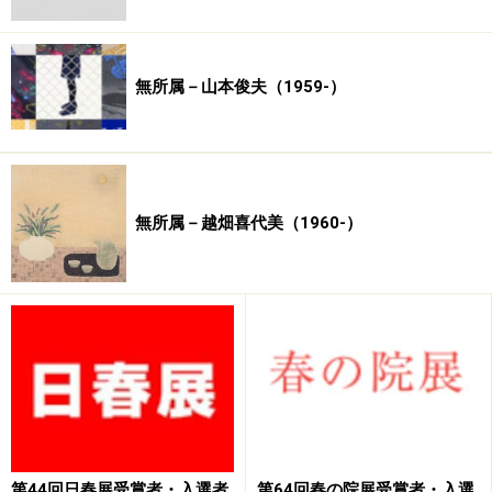
無所属－山本俊夫（1959-）
無所属－越畑喜代美（1960-）
第44回日春展受賞者・入選者
第64回春の院展受賞者・入選