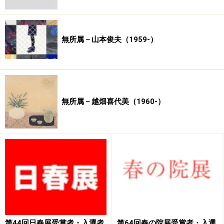
無所属－山本俊夫（1959-）
無所属－越畑喜代美（1960-）
第44回日春展受賞者・入選者
第64回春の院展受賞者・入選