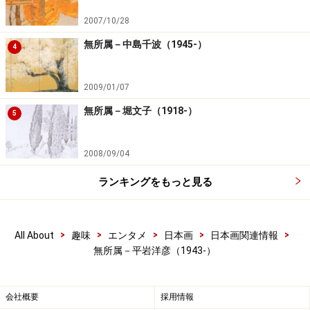
2007/10/28
無所属－中島千波（1945-）
4
2009/01/07
無所属－堀文子（1918-）
5
2008/09/04
ランキングをもっと見る
>
>
>
>
>
All About
趣味
エンタメ
日本画
日本画関連情報
無所属－平岩洋彦（1943-）
会社概要
採用情報