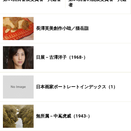
者
長澤芙美創作小咄／猫岳詣
日展－古澤洋子（1968-）
日本画家ポートレートインデックス（1）
無所属－中嶌虎威（1943-）