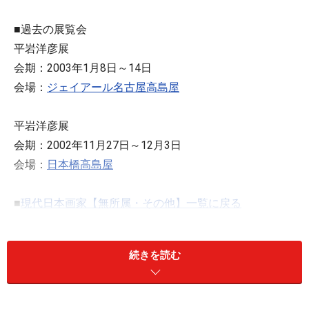
■過去の展覧会
平岩洋彦展
会期：2003年1月8日～14日
会場：
ジェイアール名古屋高島屋
平岩洋彦展
会期：2002年11月27日～12月3日
会場：
日本橋高島屋
■
現代日本画家【無所属・その他】一覧に戻る
■
画家総索引へ
※記事内容は執筆時点のものです。最新の内容をご確認くださ
続きを読む
い。