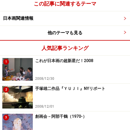
この記事に関連するテーマ
日本画関連情報
他のテーマも見る
人気記事ランキング
これが日本画の超新星だ！2008
1
2008/12/30
手塚雄二作品『ＹＵＪＩ』NYリポート
2
2008/12/01
創画会－阿部千鶴（1970-）
3