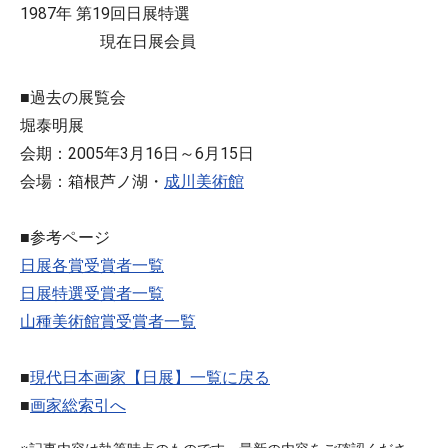
1987年 第19回日展特選
現在日展会員
■過去の展覧会
堀泰明展
会期：2005年3月16日～6月15日
会場：箱根芦ノ湖・
成川美術館
■参考ページ
日展各賞受賞者一覧
日展特選受賞者一覧
山種美術館賞受賞者一覧
■
現代日本画家【日展】一覧に戻る
■
画家総索引へ