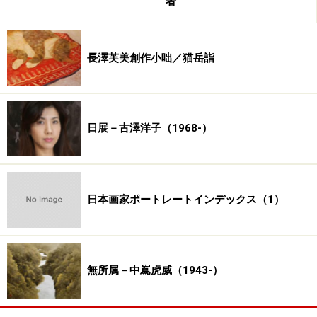
者
長澤芙美創作小咄／猫岳詣
日展－古澤洋子（1968-）
日本画家ポートレートインデックス（1）
無所属－中嶌虎威（1943-）