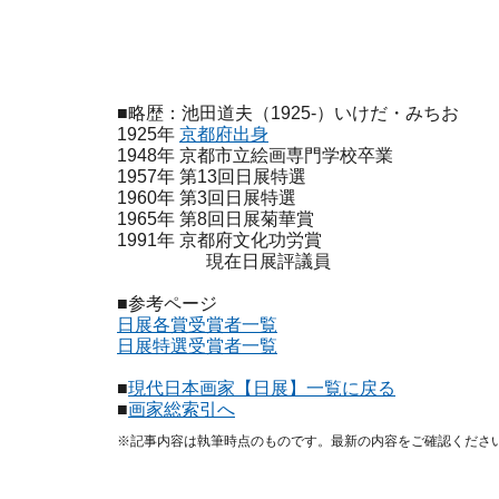
■略歴：池田道夫（1925-）いけだ・みちお
1925年
京都府出身
1948年 京都市立絵画専門学校卒業
1957年 第13回日展特選
1960年 第3回日展特選
1965年 第8回日展菊華賞
1991年 京都府文化功労賞
現在日展評議員
■参考ページ
日展各賞受賞者一覧
日展特選受賞者一覧
■
現代日本画家【日展】一覧に戻る
■
画家総索引へ
※記事内容は執筆時点のものです。最新の内容をご確認くださ