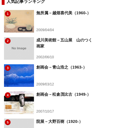
人気記事ランキング
無所属－越畑喜代美（1960-）
1
2009/04/04
成川美術館－五山展 山のつく
2
画家
2002/06/10
創画会－青山浩之（1963-）
3
2009/03/12
創画会－松倉茂比古（1949-）
4
2007/10/17
院展－大野百樹（1920-）
5