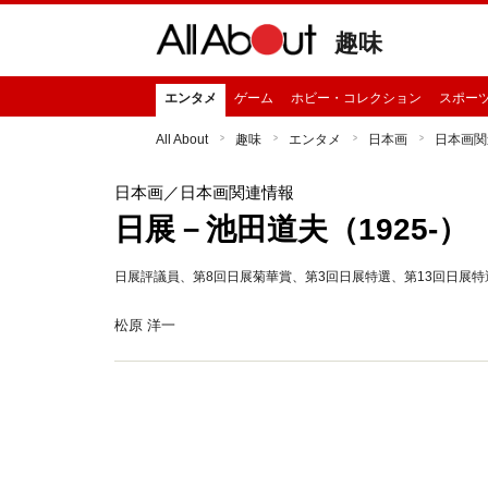
趣味
エンタメ
ゲーム
ホビー・コレクション
スポー
All About
趣味
エンタメ
日本画
日本画関
日本画
／日本画関連情報
日展－池田道夫（1925-）
日展評議員、第8回日展菊華賞、第3回日展特選、第13回日展
松原 洋一