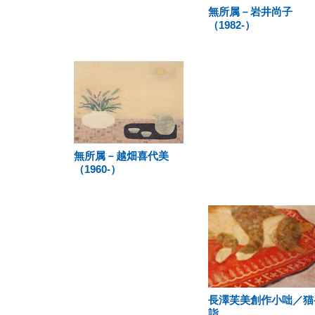
無所属－岩井尚子
（1982-）
無所属－越畑喜代美
（1960-）
長澤芙美創作小咄／猫
詣