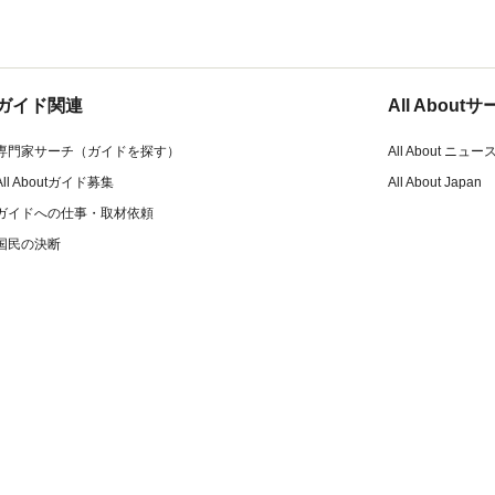
ガイド関連
All Abou
専門家サーチ（ガイドを探す）
All About ニュー
All Aboutガイド募集
All About Japan
ガイドへの仕事・取材依頼
国民の決断