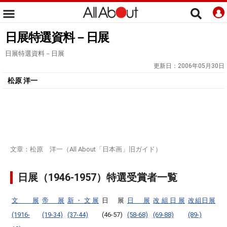
日展特選資料－日展
日展特選資料－日展
更新日：
2006年05月30日
松原 洋一
文章：松原 洋一（All About「日本画」旧ガイド）
日展（1946-1957）特選受賞者一覧
文展
帝展
新・文展
日展
日展
改組日展
改組日展
(1916-
(19-34)
(37-44)
(46-57)
(58-68)
(69-88)
(89-)