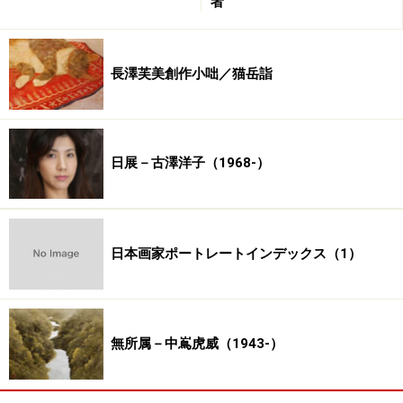
者
臣
1957年 第13回日展特選
小栗潮
1957年 第13回日展特
選 猪原大華 1957年 第13回日展特選
浦田正夫
1957年 第
13回日展特選
下保昭
1957年 第13回日展特選
池田道夫
長澤芙美創作小咄／猫岳詣
1957年 第13回日展特選
東韶光
1957年 第13回日展特選
丸山石根 1957年 第13回日展特選
沢野文臣
1957年 第13
回日展特選
長縄士郎
1957年 第13回日展特選
白鳥映雪
■
各展受賞記録
日展－古澤洋子（1968-）
※記事内容は執筆時点のものです。最新の内容をご確認くださ
い。
日本画家ポートレートインデックス（1）
無所属－中嶌虎威（1943-）