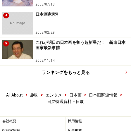
2008/07/13
日本画家索引
4
2008/02/29
これが明日の日本画を担う超新星だ！ 新進日本
5
画家最新事情
2002/11/14
ランキングをもっと見る
>
>
>
>
>
All About
趣味
エンタメ
日本画
日本画関連情報
日展特選資料－日展
会社概要
採用情報
投資家情報
広告掲載