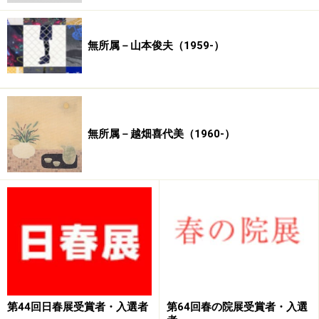
10回日展特選
三谷青子
1954年 第10回日展特選
堂本阿岐
羅
1954年 第10回日展特選
関主税
1954年 第10回日展特
選 倉光博 1954年 第10回日展特選
下保昭
1954年 第10回
無所属－山本俊夫（1959-）
日展特選 猪原大華 1954年 第10回日展特選 秋葉長生
1955年 第11回日展特選
大山忠作
1955年 第11回日展特
選 尾山幟 1955年 第11回日展特選 野村一生 1955年 第11
回日展特選 陳永森 1955年 第11回日展特選
浦田正夫
無所属－越畑喜代美（1960-）
1955年 第11回日展特選
関主税
1955年 第11回日展特選
加藤東一
1955年 第11回日展特選 関根雅雄 1955年 第11
回日展特選 水野深草 1955年 第11回日展特選
堂本阿岐羅
1956年 第12回日展特選 望月美江 1956年 第12回日展特
選 中野蒼穹 1956年 第12回日展特選
鈴木竹柏
1956年 第
12回日展特選 海老名正夫 1956年 第12回日展特選
三輪良
平
1956年 第12回日展特選
川崎鈴彦
1956年 第12回日展
特選 野村一生 1956年 第12回日展特選
杉原元人
1956年
第12回日展特選
稲田和正
1956年 第12回日展特選
沢野文
第44回日春展受賞者・入選者
第64回春の院展受賞者・入選