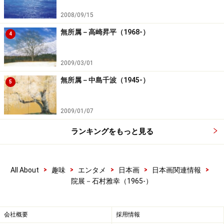
2008/09/15
無所属－高崎昇平（1968-）
4
2009/03/01
無所属－中島千波（1945-）
5
2009/01/07
ランキングをもっと見る
>
>
>
>
>
All About
趣味
エンタメ
日本画
日本画関連情報
院展－石村雅幸（1965-）
会社概要
採用情報