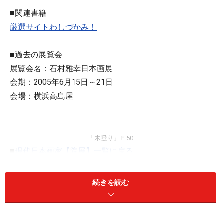
■関連書籍
厳選サイトわしづかみ！
■過去の展覧会
展覧会名：石村雅幸日本画展
会期：2005年6月15日～21日
会場：横浜高島屋
「木登り」Ｆ50
■
現代日本画家【院展】一覧に戻る
■
画家総索引へ
続きを読む
※記事内容は執筆時点のものです。最新の内容をご確認くださ
い。