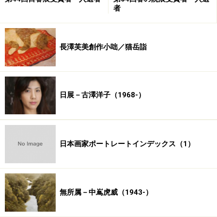
者
長澤芙美創作小咄／猫岳詣
日展－古澤洋子（1968-）
日本画家ポートレートインデックス（1）
無所属－中嶌虎威（1943-）