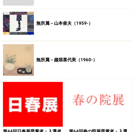
無所属－山本俊夫（1959-）
無所属－越畑喜代美（1960-）
第44回日春展受賞者・入選者
第64回春の院展受賞者・入選