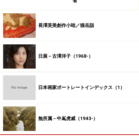
者
長澤芙美創作小咄／猫岳詣
日展－古澤洋子（1968-）
日本画家ポートレートインデックス（1）
無所属－中嶌虎威（1943-）