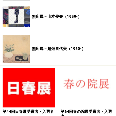
諏訪北澤美術館
■関連記事：
日本画の鑑定・売却・保存・修復
無所属－山本俊夫（1959-）
■
近・現代日本画の巨匠
■
物故日本画家一覧
■
画家総索引へ
無所属－越畑喜代美（1960-）
※記事内容は執筆時点のものです。最新の内容をご確認くださ
い。
第44回日春展受賞者・入選者
第64回春の院展受賞者・入選