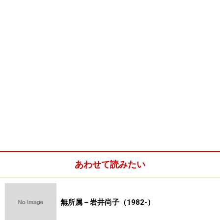
東京国立近代美術館
北海道立函館美術館
茨城県近代美術館
滋賀県立近代美術館
群馬県立近代美術館
長野県信濃美術館
福井県立美術館
愛知県美術館
岐阜県美術館
熊本県立美術館
佐久市立近代美術館
松本市立美術館
あわせて読みたい
横浜市民ギャラリー
山種美術館
伊東近代美術館
無所属－岩井尚子（1982-）
河口湖美術館