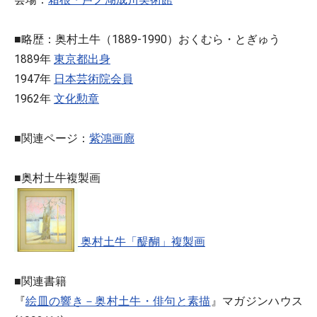
■略歴：奥村土牛（1889-1990）おくむら・とぎゅう
1889年
東京都出身
1947年
日本芸術院会員
1962年
文化勲章
■関連ページ：
紫鴻画廊
■奥村土牛複製画
奥村土牛「醍醐」複製画
■関連書籍
『
絵皿の響き－奥村土牛・俳句と素描
』マガジンハウス