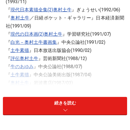
(1993/11)
『
現代日本素描全集(2)奥村土牛
』ぎょうせい(1992/06)
『
奥村土牛
／日経ポケット・ギャラリー』日本経済新聞
社(1991/09)
『
現代の日本画(2)奥村土牛
』学習研究社(1991/07)
『
白光－奥村土牛書画集
』中央公論社(1991/02)
『
土牛素描
』日本放送出版協会(1990/02)
『
評伝奥村土牛
』芸術新聞社(1988/12)
『
牛のあゆみ
』中央公論社(1988/07)
『
土牛素描
』中央公論美術出版(1987/04)
『
奥村土牛
』岩波書店(1987/03)
◆
画家別画集一覧／近・現代日本画の巨匠編(1)
続きを読む
◆
画家別画集一覧・目次
■主な収蔵美術館