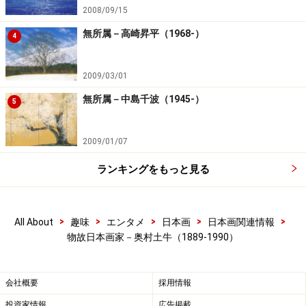
2008/09/15
無所属－高崎昇平（1968-）
4
2009/03/01
無所属－中島千波（1945-）
5
2009/01/07
ランキングをもっと見る
>
>
>
>
>
All About
趣味
エンタメ
日本画
日本画関連情報
物故日本画家－奥村土牛（1889-1990）
会社概要
採用情報
投資家情報
広告掲載