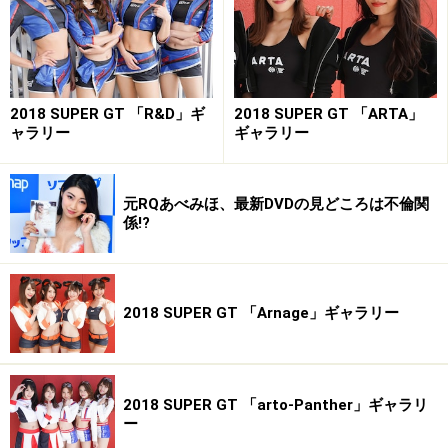
※画像の無断使用及び直リンクは営利・非営利を問わず
禁止します。
All About 著作権/商標/免責事項
「All About レースクイーン」ガイドサイト掲載画像につ
いて
2018 SUPER GT 「R&D」ギ
2018 SUPER GT 「ARTA」
ャラリー
ギャラリー
※記事内容は執筆時点のものです。最新の内容をご確認くださ
い。
元RQあべみほ、最新DVDの見どころは不倫関
係!?
【編集部おすすめの購入サイト】
Amazonでレースクィーンの DVD をチェック！
2018 SUPER GT 「Arnage」ギャラリー
楽天市場でレースクィーンの CD・DVD をチェッ
ク！
2018 SUPER GT 「arto-Panther」ギャラリ
ー