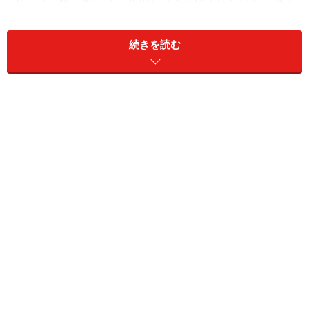
ちゃんのキュートなキャラクターが生きるアイテムがい
っぱい。オススメです！
続きを読む
タイトル：「涼風～すずしげ～」
発売日：2007年11月22日
発売元：トリコ
販売元：トリコ
■田中涼子
大阪府出身
血液型O型
1984年8月4日生まれ
T:155 B:80 W:57 H:82
2007年SUPER GT 「D.H.G レースクイーン」
2007年スーパー耐久レース「EXEDY with シーケンシャ
ルガール」
ブログ：
りょうちゃんDiary