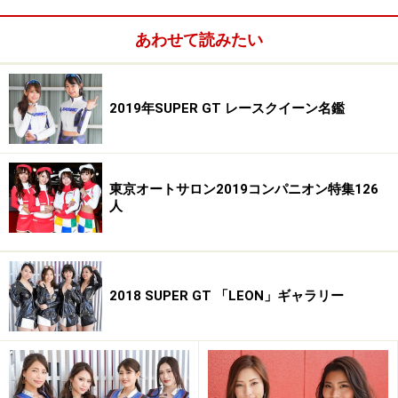
■田中涼子関連情報
あわせて読みたい
舞台「Juliet」出演
2007年12月13日(木)～17日(月)
場所：東銀座 Air studio
2019年SUPER GT レースクイーン名鑑
詳細、チケット予約はこちら
「ヘッドルーム撮影会」出演
2008年1月6日(日）
東京オートサロン2019コンパニオン特集126
詳細、予約はこちら
人
■オールアバウト関連記事
・ SUPER GT 名鑑
・スーパー耐久レースクイーン名鑑
2018 SUPER GT 「LEON」ギャラリー
・D.H.G Racing レースクイーンに密着！
・EXEDY レースクイーンに密着！
※画像の肖像権は各モデルさん及び、所属事務所に帰属
します。