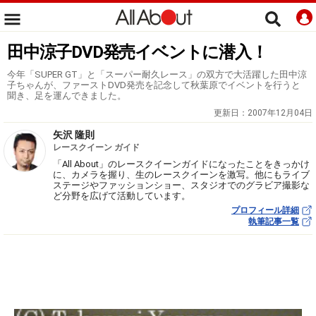
田中涼子DVD発売イベントに潜入！
今年「SUPER GT」と「スーパー耐久レース」の双方で大活躍した田中涼
子ちゃんが、ファーストDVD発売を記念して秋葉原でイベントを行うと
聞き、足を運んできました。
更新日：
2007年12月04日
矢沢 隆則
レースクイーン ガイド
「All About」のレースクイーンガイドになったことをきっかけ
に、カメラを握り、生のレースクイーンを激写。他にもライブ
ステージやファッションショー、スタジオでのグラビア撮影な
ど分野を広げて活動しています。
プロフィール詳細
執筆記事一覧