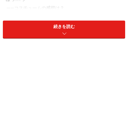
――コスチュームの感想は？
今回の衣装はさすがに驚きました～ ワァ～
（約
オ～!!
59kb）
続きを読む
※
コスチューム写真
（公式サイトのGalleryよ
り）
――
RQになった事を実感する時は？
雑誌に載ったりしたときかなぁ？
――人前に出る時の心境や心がまえは？
「元気いっぱ～い!!」 心境はワクワクです♪
※記事内容は執筆時点のものです。最新の内容をご確認くださ
い。
次のページへ
1
/
2