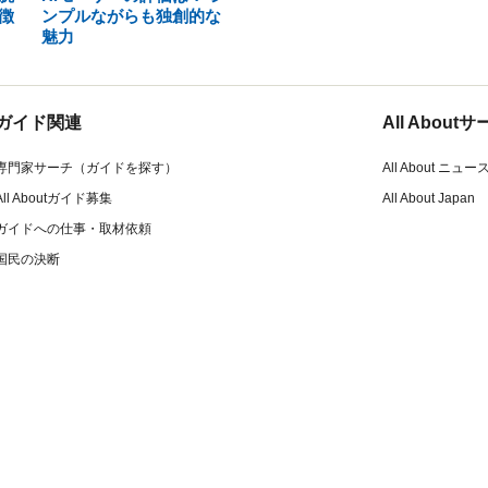
徴
ンプルながらも独創的な
魅力
ガイド関連
All Abou
専門家サーチ（ガイドを探す）
All About ニュー
All Aboutガイド募集
All About Japan
ガイドへの仕事・取材依頼
国民の決断