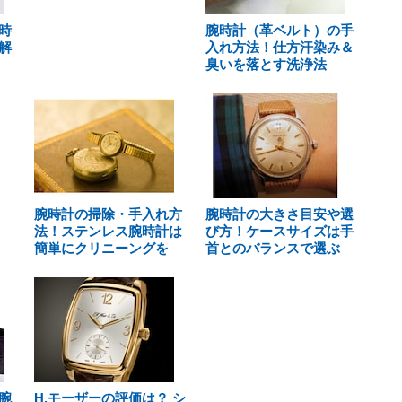
時
腕時計（革ベルト）の手
解
入れ方法！仕方汗染み＆
臭いを落とす洗浄法
腕時計の掃除・手入れ方
腕時計の大きさ目安や選
法！ステンレス腕時計は
び方！ケースサイズは手
簡単にクリニーングを
首とのバランスで選ぶ
腕
H.モーザーの評価は？ シ