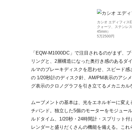
カシオ エディフィスEQ
クォーツ、ステンレ
45mm）
5万2500円
「EQW-M1000DC」で注目されるのがまず
リングと、2層構造になった奥行き感のあるダ
ルマのブレーキディスクを思わせ、スピード感
の 1/20秒計のディスク針、AM/PM表示の
グ表示のクロノグラフを引き立てるメカニカル
ムーブメントの基本は、光をエネルギーに変え
チバンド。独立した5個のモーターをモジュー
ルドタイム、1/20秒・24時間計・スプリッ
レンダーと盛りだくさんの機能を備える。これ