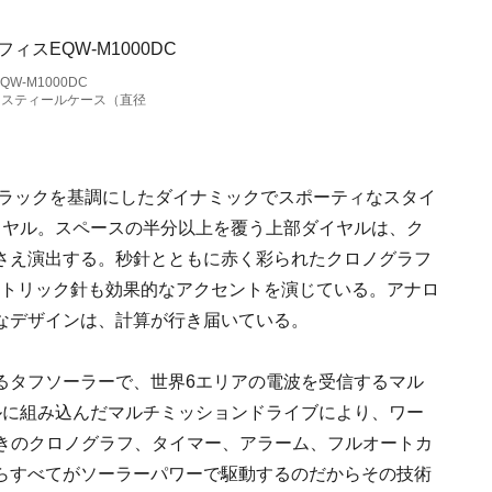
W-M1000DC
ススティールケース（直径
、ブラックを基調にしたダイナミックでスポーティなスタイ
イヤル。スペースの半分以上を覆う上部ダイヤルは、ク
さえ演出する。秒針とともに赤く彩られたクロノグラフ
アシメトリック針も効果的なアクセントを演じている。アナロ
なデザインは、計算が行き届いている。
るタフソーラーで、世界6エリアの電波を受信するマル
ルに組み込んだマルチミッションドライブにより、ワー
ト付きのクロノグラフ、タイマー、アラーム、フルオートカ
らすべてがソーラーパワーで駆動するのだからその技術