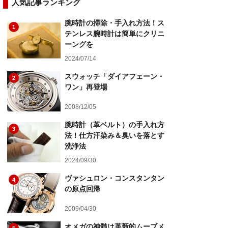
人気記事ランキング
腕時計の掃除・手入れ方法！ス
1
テンレス腕時計は簡単にクリニ
ーングを
2024/07/14
スウォッチ「ダイアフェーン・
2
ワン」再登場
2008/12/05
腕時計（革ベルト）の手入れ方
3
法！仕方汗染み＆臭いを落とす
洗浄法
2024/09/30
ヴァシュロン・コンスタンタン
4
の原点回帰
2009/04/30
オメガの神髄は革新的ムーブメ