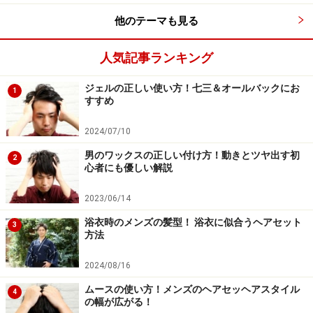
束の中間から間引き毛先を内ハネにします。
他のテーマも見る
スタイリング法は、ハードワックスを全体に馴染ませ毛
人気記事ランキング
先をつまみ束感を。前髪センターは立ち上げ、剃り込み
ジェルの正しい使い方！七三＆オールバックにお
部分は上げずにサイドに馴染むように下ろしましょう。
1
すすめ
2024/07/10
【関連記事】
男のワックスの正しい付け方！動きとツヤ出す初
2
心者にも優しい解説
男のワックスの正しい付け方！動きとツヤ出す初心
者にも優しい解説
2023/06/14
ドライヤーでセットする！ヘアセットが決まる髪の
浴衣時のメンズの髪型！ 浴衣に似合うヘアセット
3
方法
乾かし方とは
メンズの前髪は上げてデコ出しすべき？下ろすべ
2024/08/16
き？印象の違い
ムースの使い方！メンズのヘアセッヘアスタイル
4
の幅が広がる！
自分に似合う髪型を見つけるメンズヘア診断！【顔