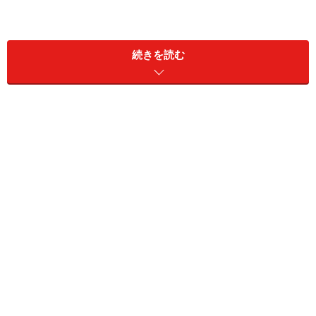
ショートヘアは頭の骨格がそのままでてしまいます。同
じ長さ同じ角度でCUTしても全く別のスタイルになって
続きを読む
しまうほど骨格の影響が大きく左右されます。日本人の
骨格は、はちが張っていて後頭部が平ら（ぜっぺき）で
四角形よりです。理想は欧米人のように頭頂部に高さが
あり後頭部が緩やかに丸いメリハリのあるひし形。高さ
と奥行きがある事で立体感が生まれ表情が豊かになりま
す。