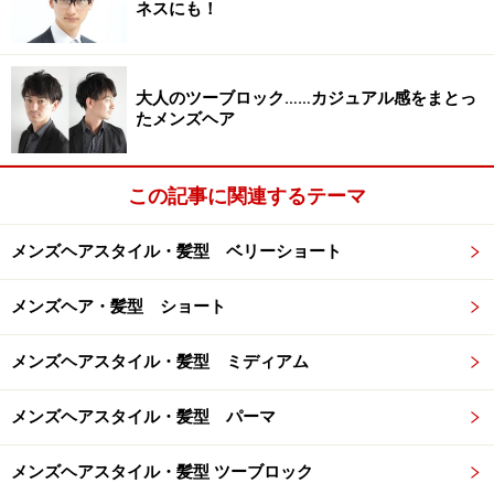
ネスにも！
■硬さ：やややわらかい~硬い
大人のツーブロック……カジュアル感をまとっ
トレンチベリーショート
たメンズヘア
この記事に関連するテーマ
前髪のセンターは立てて前髪のサイドは押さえてスタイ
リングすればカバーできます（スタイル：メランジ 伊
メンズヘアスタイル・髪型 ベリーショート
坂 亨）
サイドとネープは短く切り込みセンターは長めに。毛先
メンズヘア・髪型 ショート
は太めの束感が出るように毛量調節。ハチから下のサイ
ドとネープの刈上げは青白くせず、シャープなラインを
メンズヘアスタイル・髪型 ミディアム
キープしつつマイルドに仕上げることでやわらかさを引
メンズヘアスタイル・髪型 パーマ
き出すします。フロントの生え際はM字型が目立たない
ようになるべく厚めにダウンステムでカット。バックは
メンズヘアスタイル・髪型 ツーブロック
後頭部の絶壁をキレイに見せるため、丸みを持たせ、毛