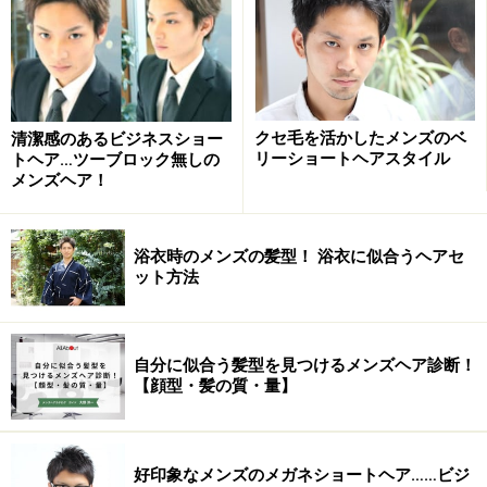
ザクとした内ハネの質感を作ることでカジュアルなイメ
ージに！ 黒髪は毛先を軽くして重く見せないことと、ト
ータルでクールな雰囲気造りが大切になってきますので
注意しましょう。
クセ毛を活かしたメンズのベ
清潔感のあるビジネスショー
リーショートヘアスタイル
トヘア…ツーブロック無しの
【ヘアスタイル情報】
メンズヘア！
■長さ：ベリーショート
■カット：サイドのハチから下とネープは短く切り込み
浴衣時のメンズの髪型！ 浴衣に似合うヘアセ
センターは長めのベリーショート
ット方法
■カラー、パーマ：なし
■ポイント：フロントの生え際の補正と全体的なシルエ
ット
自分に似合う髪型を見つけるメンズヘア診断！
似合う顔型・髪質
【顔型・髪の質・量】
■顔型：丸型、面長、卵型、三角形
■髪質：ややクセ~直毛
■毛量：やや少ない~多い
好印象なメンズのメガネショートヘア……ビジ