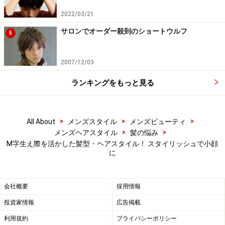
型・髪の質・量】
2022/03/21
ジェルの正しい使い方！七三＆オールバックにおす
サロンでオーダー殺到のショートウルフ
5
すめ
2007/12/03
※記事内容は執筆時点のものです。最新の内容をご確認くださ
い。
ランキングをもっと見る
【編集部おすすめの購入サイト】
>
>
>
All About
メンズスタイル
メンズビューティ
>
>
メンズヘアスタイル
髪の悩み
Amazonでヘアケア用品をチェック！
M字生え際を活かした髪型・ヘアスタイル！ スタイリッシュで小顔
に
楽天市場でヘアケア用品をチェック！
会社概要
採用情報
投資家情報
広告掲載
利用規約
プライバシーポリシー