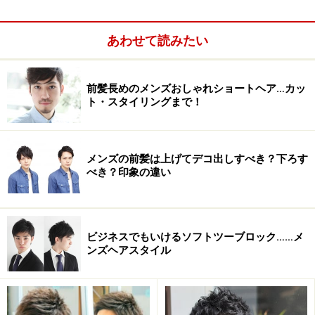
あわせて読みたい
前髪長めのメンズおしゃれショートヘア…カッ
個々に何か一つは悩みがあると思います。よくある悩み
ト・スタイリングまで！
は富士額＋剃り込みのＭ字型の生え際。額を狭く見せよ
うとバングを長く伸ばしてもかえって毛先が細くなり隙
間ができて広く見える場合もあります。
メンズの前髪は上げてデコ出しすべき？下ろす
べき？印象の違い
一般的に言うＭ字型は剃り込み部分が額を広く見せてし
まいます。前髪全体を上げることで男らしさを全面に出
すことはできますがスタイリッシュに小顔をねらうな
ビジネスでもいけるソフトツーブロック……メ
ら、剃り込み部分は隠すことでバランス良く見えます。
ンズヘアスタイル
Ｍ字生え際はシルエットがキーポイント。すっきりとし
た短めのアウトラインは清潔感を引き出し、毛先のザク