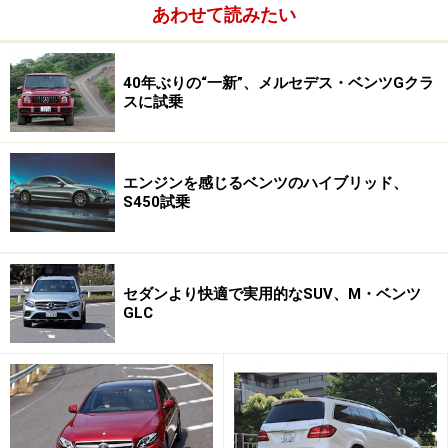
あわせて読みたい
パワーアップのヒミツはエンジンマネージメントの変更
（E63AMGは500ps超え）もさることながら、スーパー
40年ぶりの“一新”、メルセデス・ベンツGクラ
カーSLS AMG由来の鍛造ピストンや、専用設計のコネク
スに試乗
ティングロッドとクランクシャフトにより、エンジン内
部の軽量化（3kg）も果たしている。これらにより、よ
りパワフルでレスポンスのいいM156ユニットになった
エンジンを感じるベンツのハイブリッド、
S450試乗
というわけ。
メーカーの発表によると、0-100km/h加速でノーマル比
マイナス0.1秒の4.4秒、0-200km/h加速にいたっては同マ
セダンより快適で実用的なSUV、M・ベンツ
GLC
イナス1.3秒となる13.9秒、というから明らかに中高回転
域でのパフォーマンスが上がっている。
出足の瞬間の鋭さもさることながら、高回転域の伸びが
素晴らしかった。なかでも中間加速のレスポンスが良質