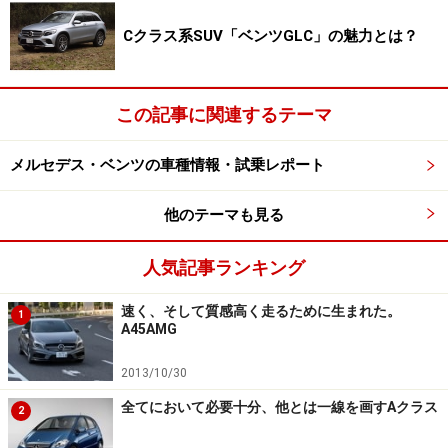
Cクラス系SUV「ベンツGLC」の魅力とは？
そういう意味ではこのC63は将来、昔のW124型500Eの
ような存在になるかも……。となればどうせ買うなら、パ
フォーマンスパッケージプラスを選んで大事に乗りたい
この記事に関連するテーマ
ものだ。
メルセデス・ベンツの車種情報・試乗レポート
他のテーマも見る
本革と手になじみ滑りにくいアルカンタラを用いたAMG
パフォーマンスステアリングを装着
人気記事ランキング
速く、そして質感高く走るために生まれた。
走りやハイパフォーマンスモデルの将来については
次ペ
1
A45AMG
ージ
で
2013/10/30
※記事内容は執筆時点のものです。最新の内容をご確認くださ
い。
全てにおいて必要十分、他とは一線を画すAクラス
2