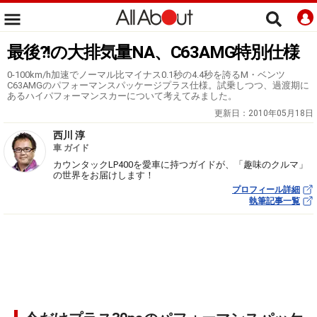
最後?!の大排気量NA、C63AMG特別仕様
0-100km/h加速でノーマル比マイナス0.1秒の4.4秒を誇るM・ベンツ
C63AMGのパフォーマンスパッケージプラス仕様。試乗しつつ、過渡期に
あるハイパフォーマンスカーについて考えてみました。
更新日：
2010年05月18日
西川 淳
車 ガイド
カウンタックLP400を愛車に持つガイドが、「趣味のクルマ」
の世界をお届けします！
プロフィール詳細
執筆記事一覧