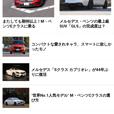
で、エンジンの精密さがきっちりフィーリングとして伝
わってくる。天高くどこまでも回っていくかのような回
転フィールは相変わらず気分よく、これぞ大排気量ガソ
またしても期待以上！M・ベ
メルセデス・ベンツの最上級
リンエンジンの真骨頂だ。
ンツEクラスに乗る
SUV「GLS」の完成度は？
コンパクトな愛されキャラ、スマートに欲しか
エンジンは動力性能を向上させただけでなく、インテー
ったモノ
クマニホールドが専用のチタニウムグレー色にペイント
されている
メルセデス「Sクラス カブリオレ」が44年ぶ
りに復活
実はAMG、新しい直噴ターボエンジンを発表済みであ
る。炭酸ガス規制のもと、このパフォーマンスをこの先
維持してゆくためには、一定のダウンサイジング＋過給
"世界No.1人気モデル" M・ベンツCクラスの選
は必要不可欠ということ。とはいえ、自然吸気のこの気
び方
持ちよさが味わえなくなるのかと思うと、実にさびし
い。