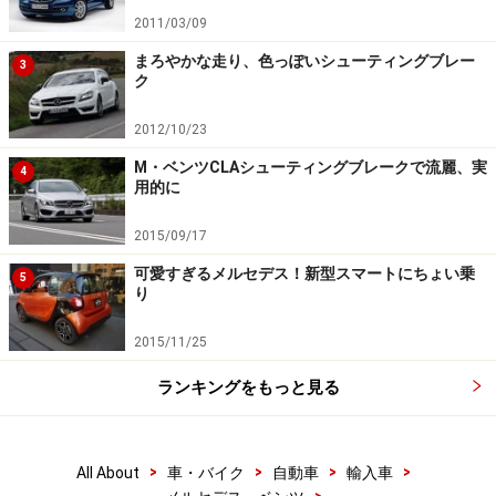
2011/03/09
次のページへ
1
/
2
まろやかな走り、色っぽいシューティングブレー
3
ク
2012/10/23
M・ベンツCLAシューティングブレークで流麗、実
4
用的に
2015/09/17
可愛すぎるメルセデス！新型スマートにちょい乗
5
り
2015/11/25
ランキングをもっと見る
>
>
>
>
All About
車・バイク
自動車
輸入車