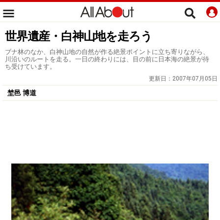
世界遺産・白神山地を走ろう
ブナ林のなか、白神山地の自然が作る絶景ポイントに立ち寄りながら、
川沿いのルートを走る。一日の終わりには、目の前に日本海の絶景が待
ち受けています。
更新日：
2007年07月05日
埜邑 博道