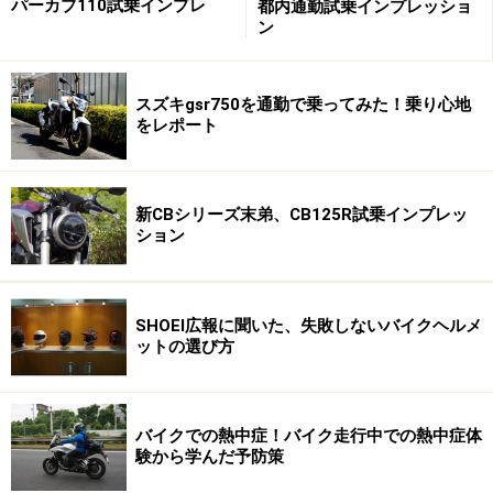
パーカブ110試乗インプレ
都内通勤試乗インプレッショ
ますよ。幹割れした無残な姿と、それでも枝先の若葉の
ン
陰に実を結ぶ姿に、絶えぬ生命力を感じることができる
はず。
スズキgsr750を通勤で乗ってみた！乗り心地
をレポート
次のページ
はくろくまの滝に立ち寄ってみよう！
※記事内容は執筆時点のものです。最新の内容をご確認くださ
い。
新CBシリーズ末弟、CB125R試乗インプレッ
ション
次のページへ
1
/
2
SHOEI広報に聞いた、失敗しないバイクヘルメ
ットの選び方
バイクでの熱中症！バイク走行中での熱中症体
験から学んだ予防策