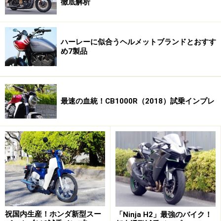
徹底解析
出現。チェーンの先、森の奥へと続く林道を横目に、
『自然監察林』 という看板が掲げられている遊歩道の方
へ足を進めます。徒歩でしか入れないので、愛車とはし
ハーレーに似合うヘルメットブランドとおすす
ばしお別れです。
め7製品
奥へ入っていくと、いつしかブナの姿に目を奪われ始め
ます。土から生え出でた根元の部分が大きく湾曲してい
最速の血統！CB1000R（2018）試乗インプレ
る、いわゆる「根曲がり」の、人のウエストほどの太さ
の幹が冬の雪の重さで曲げられている姿は圧巻。足元に
は落ち葉が覆い重なり、転がる岩、木々の幹まで全てが
苔むしています。このような太古の森そのまま姿に触れ
ることができるのも、白神山地ならではの体験です。
「400年ブナ」はというと、さすが雑誌やテレビにもよ
く取り上げられる白神山地のスター的存在。威厳に満
ち、どこか寂莫とした捕らえ切れない存在感に圧倒され
祝国内生産！ホンダ新型スー
「Ninja H2」最強のバイク！