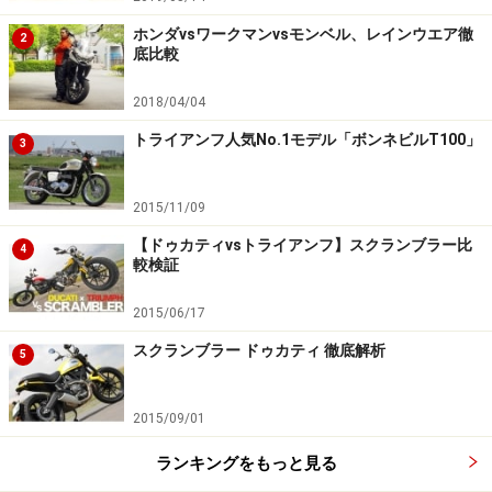
ホンダvsワークマンvsモンベル、レインウエア徹
2
底比較
2018/04/04
トライアンフ人気No.1モデル「ボンネビルT100」
3
2015/11/09
【ドゥカティvsトライアンフ】スクランブラー比
4
較検証
2015/06/17
スクランブラー ドゥカティ 徹底解析
5
2015/09/01
ランキングをもっと見る