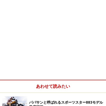
み込んで海へ吐き出すという、爽やかなルートをたどる
ことが可能なのです！
緑も眩しい静かな田園風景をバイクで走っていると、や
がて山が迫り、気がつくと道の両脇に木立が立ち並び始
めます。この辺りからエンジン音に混じってエゾヒグラ
シやカジカ蛙の声がかすかに聞こえてきます。
200年が寿命といわれているブナ。400歳というと、相当な
古木です
まずは、弘西林道から入山する誰もが訪れるという、
あわせて読みたい
「400年ブナ」に会いに行って見ましょう！ 林道を少
し外れて、巨木が生い茂る森へ入っていきます。ここま
で来ると、道にチェーンが張られた立ち入り禁止表示が
パパサンと呼ばれるスポーツスター883モデル