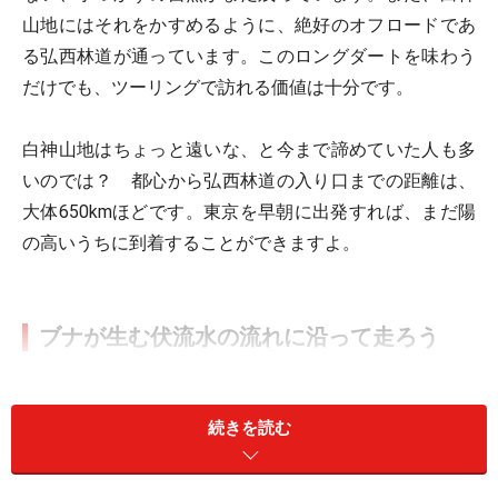
山地にはそれをかすめるように、絶好のオフロードであ
る弘西林道が通っています。このロングダートを味わう
だけでも、ツーリングで訪れる価値は十分です。
白神山地はちょっと遠いな、と今まで諦めていた人も多
いのでは？ 都心から弘西林道の入り口までの距離は、
大体650kmほどです。東京を早朝に出発すれば、まだ陽
の高いうちに到着することができますよ。
ブナが生む伏流水の流れに沿って走ろう
東北道を経て白神山地へと向かうと、西目屋村から弘西
林道 (白神ライン) に入ります。この林道に入ってしまえ
続きを読む
ば、ブナの恵みである伏流水の道筋をたどりつつ、最終
的に日本海へ出ることができます。まさに、清濁共に飲