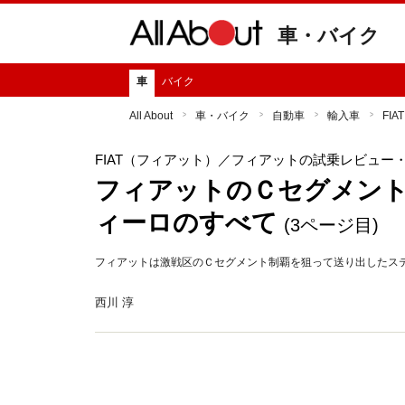
車・バイク
車
バイク
All About
車・バイク
自動車
輸入車
FI
FIAT（フィアット）
／フィアットの試乗レビュー
フィアットのＣセグメント
ィーロのすべて
(3ページ目)
フィアットは激戦区のＣセグメント制覇を狙って送り出したス
西川 淳