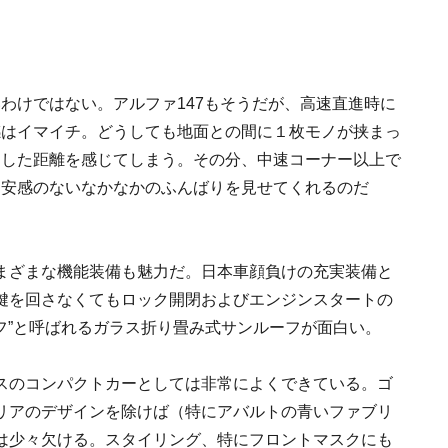
わけではない。アルファ147もそうだが、高速直進時に
感はイマイチ。どうしても地面との間に１枚モノが挟まっ
とした距離を感じてしまう。その分、中速コーナー以上で
不安感のないなかなかのふんばりを見せてくれるのだ
まざまな機能装備も魅力だ。日本車顔負けの充実装備と
鍵を回さなくてもロック開閉およびエンジンスタートの
ーフ”と呼ばれるガラス折り畳み式サンルーフが面白い。
スのコンパクトカーとしては非常によくできている。ゴ
リアのデザインを除けば（特にアバルトの青いファブリ
は少々欠ける。スタイリング、特にフロントマスクにも