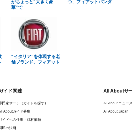
がちょっと“大きく豪
つ、フィアットパンダ
華”で
歓
“イタリア”を体現する老
ト
舗ブランド、フィアット
ガイド関連
All Abou
専門家サーチ（ガイドを探す）
All About ニュー
All Aboutガイド募集
All About Japan
ガイドへの仕事・取材依頼
国民の決断