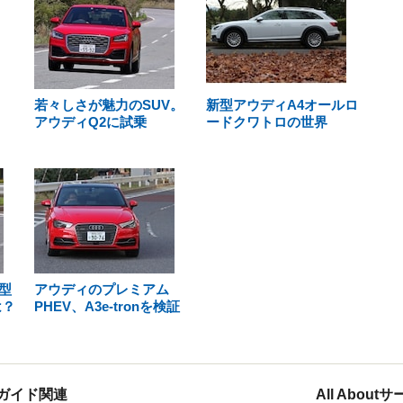
若々しさが魅力のSUV。
新型アウディA4オールロ
アウディQ2に試乗
ードクワトロの世界
型
アウディのプレミアム
は？
PHEV、A3e-tronを検証
ガイド関連
All Abou