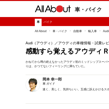
車・バイク
車
バイク
All About
車・バイク
自動車
輸入車
Au
Audi（アウディ）
／アウディの車種情報・試乗レ
感動すら覚えるアウディＲ
かねてから噂の絶えなかったアウディ初のミッドシップスーパ
りは、かつてないフィーリングに満ちていた。
岡本 幸一郎
車 ガイド
速く、美しく、気持ちいい。五感に訴えかけるス