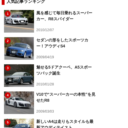
人気記事ランキング
風を感じて毎日乗れるスーパー
1
カー、R8スパイダー
2010/12/07
セダンの形をしたスポーツカ
2
ー！アウディS4
2009/04/19
魅せる5ドアクーペ、A5スポー
3
ツバック誕生
2010/01/28
V10で“スーパーカーの本性”を見
4
せたR8
2009/03/03
新しいA4は走りもスタイルも最
5
新アウディテイスト