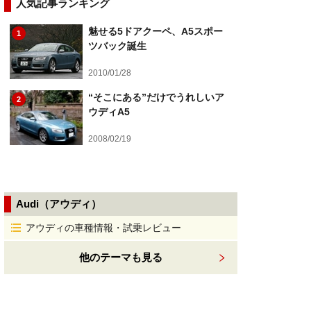
人気記事ランキング
魅せる5ドアクーペ、A5スポー
1
ツバック誕生
2010/01/28
“そこにある”だけでうれしいア
2
ウディA5
2008/02/19
Audi（アウディ）
アウディの車種情報・試乗レビュー
他のテーマも見る