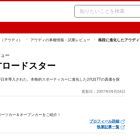
di（アウディ）
アウディの車種情報・試乗レビュー
格段に進化したアウディ
ビュー
Tロードスター
が日本導入された。本格的スポーティカーに進化した2代目TTの真価を探
更新日：2007年09月04日
ポーツカー＆オープンカーをご紹介！
プロフィール詳細
執筆記事一覧