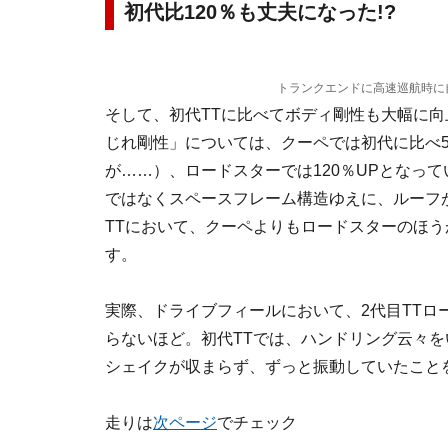
初代比120％も丈夫になった!?
トランクエンドに高速巡航時に
そして、初代TTに比べてボディ剛性も大幅に
じれ剛性」については、クーペでは初代に比べ5
が……）、ロードスターでは120％UPとなっ
ではなくスペースフレーム構造ゆえに、ルーフ
TTにおいて、クーペよりもロードスターのほう
す。
実際、ドライブフィールにおいて、2代目TT
らないほど。初代TTでは、ハンドリング云々
シェイクが収まらず、ずっと振動していたこと
走りは
次ページ
でチェック