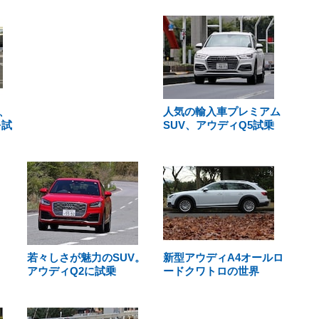
、
人気の輸入車プレミアム
を試
SUV、アウディQ5試乗
若々しさが魅力のSUV。
新型アウディA4オールロ
アウディQ2に試乗
ードクワトロの世界