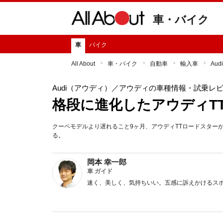
車・バイク
車
バイク
All About
車・バイク
自動車
輸入車
Au
Audi（アウディ）
／アウディの車種情報・試乗レ
格段に進化したアウディT
クーペモデルより遅れること9ヶ月、アウディTTロードスター
る。
岡本 幸一郎
車 ガイド
速く、美しく、気持ちいい。五感に訴えかけるス