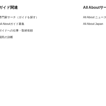
ガイド関連
All Abou
専門家サーチ（ガイドを探す）
All About ニュー
All Aboutガイド募集
All About Japan
ガイドへの仕事・取材依頼
国民の決断