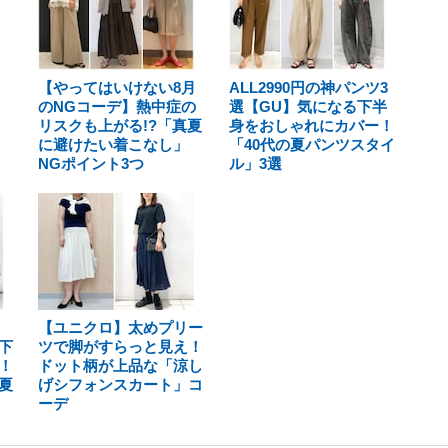
【やってはいけない8月
ALL2990円の神パンツ3
のNGコーデ】熱中症の
選【GU】気になる下半
リスクも上がる!?「真夏
身をおしゃれにカバー！
に避けたい着こなし」
「40代の夏パンツスタイ
NGポイント3つ
ル」3選
【ユニクロ】太めプリー
下
ツで脚がすらっと見え！
！
ドット柄が上品な「涼し
夏
げシフォンスカート」コ
ーデ