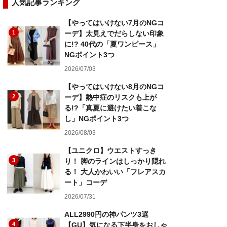
人気記事ランキング
【やってはいけない7月のNGコ
1
ーデ】太見えでだらしない印象
に!? 40代の「夏ワンピース」
NGポイント3つ
2026/07/03
【やってはいけない8月のNGコ
2
ーデ】熱中症のリスクも上が
る!?「真夏に避けたい着こな
し」NGポイント3つ
2026/08/03
【ユニクロ】ウエストすっき
3
り！ 脚のラインはしっかり隠れ
る！ 大人かわいい「フレアスカ
ート」コーデ
2026/07/31
ALL2990円の神パンツ3選
4
【GU】気になる下半身をおしゃ