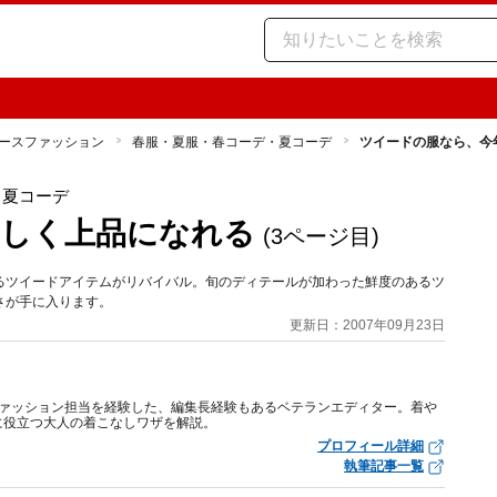
ースファッション
春服・夏服・春コーデ・夏コーデ
ツイードの服なら、今
・夏コーデ
らしく上品になれる
(3ページ目)
るツイードアイテムがリバイバル。旬のディテールが加わった鮮度のあるツ
さが手に入ります。
更新日：2007年09月23日
のファッション担当を経験した、編集長経験もあるベテランエディター。着や
に役立つ大人の着こなしワザを解説。
プロフィール詳細
執筆記事一覧