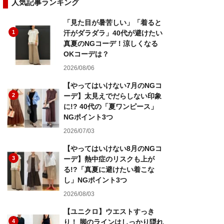
人気記事ランキング
「見た目が暑苦しい」「着ると
1
汗がダラダラ」40代が避けたい
真夏のNGコーデ！涼しくなる
OKコーデは？
2026/08/06
【やってはいけない7月のNGコ
2
ーデ】太見えでだらしない印象
に!? 40代の「夏ワンピース」
NGポイント3つ
2026/07/03
【やってはいけない8月のNGコ
3
ーデ】熱中症のリスクも上が
る!?「真夏に避けたい着こな
し」NGポイント3つ
2026/08/03
【ユニクロ】ウエストすっき
4
り！ 脚のラインはしっかり隠れ