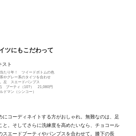
イツにもこだわって
当たり年！ ツイードボトムの色
系やグレー系のタイツを合わせ
。左 スエードパンプス
、右 ブーティ（10?） 21,080円
ルドマン（シンコー）
めにコーディネイトする方がおしゃれ。無難なのは、足
こと。そしてさらに洗練度を高めたいなら、チョコール
のスエードブーティやパンプスを合わせて。膝下の長