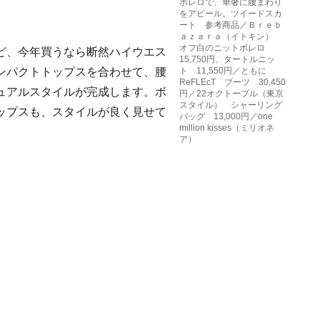
ボレロで、華奢に腰まわり
をアピール。ツイードスカ
ート 参考商品／Ｂｒｅｂ
ａｚａｒａ（イトキン）
オフ白のニットボレロ
ど、今年買うなら断然ハイウエス
15,750円、タートルニッ
ンパクトトップスを合わせて、腰
ト 11,550円／ともに
ReFLEcT ブーツ 30,450
ュアルスタイルが完成します。ボ
円／22オクトーブル（東京
スタイル） シャーリング
ップスも、スタイルが良く見せて
バッグ 13,000円／one
million kisses（ミリオネ
ア）