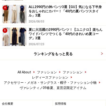
ALL2990円の神パンツ3選【GU】気になる下半身
Vivienne Westwood MAN 傘デビュー！
4
をおしゃれにカバー！「40代の夏パンツスタイ
ル」3選
2026/08/03
夏に大活躍の2990円パンツ！【ユニクロ】楽ちん
5
ワイドパンツでつくる「40代のきれいめ夏コー
デ」3選
2026/07/23
ランキングをもっと見る
TOPSHOPスタッフの着こなしチェック！
>
>
>
All About
ファッション
ファッション
>
レディースファッション
>
アクセサリー・メガネ・サングラス・帽子・ファッション小物
毎日のスタイリングを素敵に彩るファッション小物の最
ヴァレンティノ09春夏、直営店限定アイテム
新情報をガイドメールマガジンでお届けします。ご登録
は
コチラ！
会社概要
採用情報