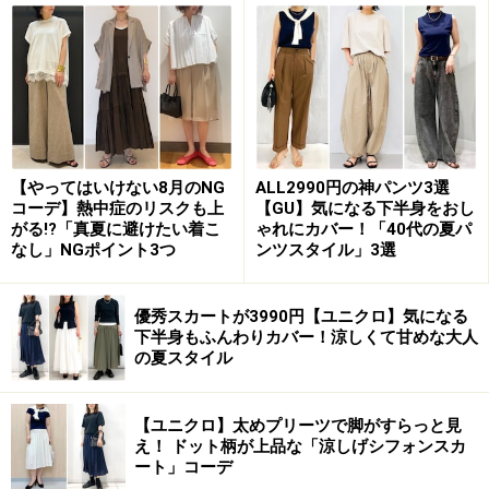
【店舗情報】
■ヴァレンティノ銀座
住所：東京都中央区銀座5丁目4-6 ロイヤルクリスタル銀
座1・2
電話：03-3569-2151
【やってはいけない8月のNG
ALL2990円の神パンツ3選
コーデ】熱中症のリスクも上
【GU】気になる下半身をおし
■ヴァレンティノサンローゼ赤坂
がる!?「真夏に避けたい着こ
ゃれにカバー！「40代の夏パ
住所：東京都千代田区紀尾井町4-1 ホテルニューオータ
なし」NGポイント3つ
ンツスタイル」3選
ニサンローゼ赤坂1F
電話：03-3261-9156
優秀スカートが3990円【ユニクロ】気になる
下半身もふんわりカバー！涼しくて甘めな大人
の夏スタイル
■ヴァレンティノ帝国ホテルプラザ店
住所：東京都千代田区内幸町1-1-1 帝国ホテルプラザ2F
電話：03-3501-7070
【ユニクロ】太めプリーツで脚がすらっと見
え！ ドット柄が上品な「涼しげシフォンスカ
ート」コーデ
■ヴァレンティノ名古屋