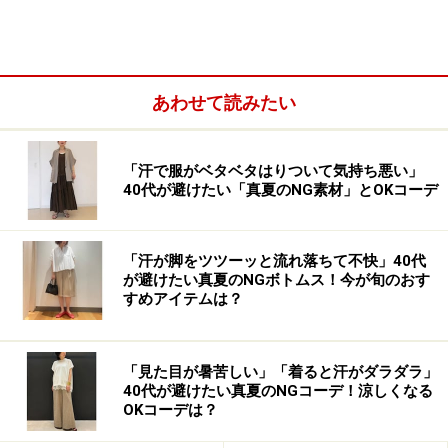
T127012 ドレス \735,000（税込） 素材シルク／
あわせて読みたい
VALENTINO（ヴァレンティノ）／ヴァレンティノ イン
フォメーションデスク
ドレスはソフトファブリックで、軽やかで流れるように
「汗で服がベタベタはりついて気持ち悪い」
40代が避けたい「真夏のNG素材」とOKコーデ
美しいシルエット。従来のサファリドレスに新たな解釈
が加えられています。ウエストを絞るビッグサイズのリ
ボンや、裾からのぞく透け感のある素材など、軽やかで
「汗が脚をツツーッと流れ落ちて不快」40代
リラックス、エレガントですがフレッシュで若々しくソ
が避けたい真夏のNGボトムス！今が旬のおす
すめアイテムは？
フィスティケートされたドレスとなっています。（肩の
憲章は無くなります。）
「見た目が暑苦しい」「着ると汗がダラダラ」
ドレスは、3月から銀座・サンローゼ赤坂・大阪ヒルト
40代が避けたい真夏のNGコーデ！涼しくなる
OKコーデは？
ンプラザの3店舗でお取り扱いされます。