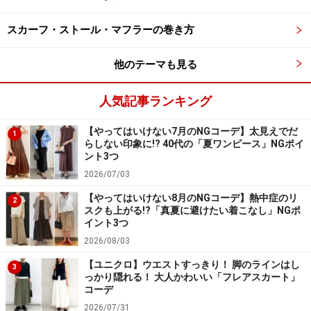
ヴァレンティノ インフォメーションデスク
〒102‐0093東京都千代田区平河町1-2-10 平河町第一生
スカーフ・ストール・マフラーの巻き方
命ビル１階
tel.03-3263-6391
他のテーマも見る
人気記事ランキング
【最新記事】
【やってはいけない7月のNGコーデ】太見えでだ
1
らしない印象に!? 40代の「夏ワンピース」NGポイ
ント3つ
2026/07/03
2009春夏に押さえたいバッグはコレ！
【やってはいけない8月のNGコーデ】熱中症のリ
2
スクも上がる!?「真夏に避けたい着こなし」NGポ
イント3つ
2026/08/03
【ユニクロ】ウエストすっきり！ 脚のラインはし
3
っかり隠れる！ 大人かわいい「フレアスカート」
コーデ
2026/07/31