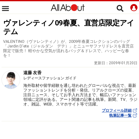
ヴァレンティノ09春夏、直営店限定アイ
テム
VALENTINO（ヴァレンティノ）が、2009年春夏コレクションのバッグ
「Jardin D’ete（ジャルダン デテ）」とニューサファリドレスを直営店
限定で販売！ 軽やかな空気が流れるバッグ＆ドレスで、ハッピーな春
を！
更新日：
2009年01月20日
遠藤 友香
レディースファッション ガイド
海外取材や留学経験を通し培われたグローバルな視点で、最新
ファッショントレンドを分析・発信。リアルクローズの提案、
注目ニュース、そしてお手入れ方法まで、幅広いファッション
領域に定評がある。アート関連の記事も執筆。新聞、TV、ラジ
オ、雑誌、WEB、スマホサイト等で活躍。
プロフィール詳細
執筆記事一覧