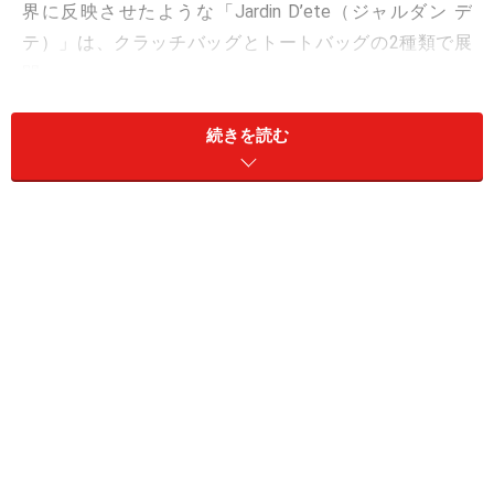
界に反映させたような「Jardin D’ete（ジャルダン デ
テ）」は、クラッチバッグとトートバッグの2種類で展
開。
ピンクやオレンジ、グリーン、イエローなどこの上なく
続きを読む
フェミニンでエレガントなカラーグラデーションが美し
いローエッジシルクタフタを使用し、職人たちがハンド
ステッチで仕上げた逸品。夏の花々にさまよう、上品な
輝きを放つクリスタルの蜂（ビー）がアクセントになっ
ています。
「Jardin D’ete」クラッチバッグ、トートバッグともに4
月から展開予定で、クラッチバッグは銀座・サンローゼ
赤坂の2店舗、トートバッグは銀座・サンローゼ赤坂・
帝国ホテルプラザ・名古屋・大阪ヒルトンプラザの5店
舗でお取り扱いされます。