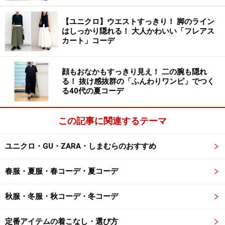
住所：愛知県名古屋市中区錦3-6-29 サウスハウス1F
【ユニクロ】ウエストすっきり！ 脚のライン
電話：052-955-8550
はしっかり隠れる！ 大人かわいい「フレアス
カート」コーデ
■ヴァレンティノ大阪ヒルトンプラザ
住所：大阪府大阪市北区梅田1-8-16 大阪ヒルトンプラザ
顔もおなかもすっきり見え！ 二の腕も隠れ
る！ 抜け感抜群の「ふんわりワンピ」でつく
イーストB1F
る40代の夏コーデ
電話：06-6346-5566
この記事に関連するテーマ
ユニクロ・GU・ZARA・しまむらのおすすめ
【取材協力】
春服・夏服・春コーデ・夏コーデ
VALENTINO（ヴァレンティノ）
秋服・冬服・秋コーデ・冬コーデ
読者お問い合わせ先
定番アイテムの着こなし・選び方