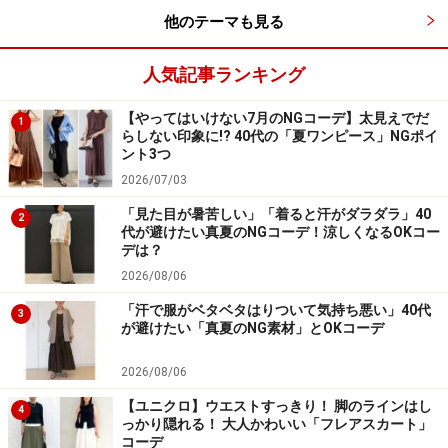
他のテーマも見る
人気記事ランキング
【やってはいけない7月のNGコーデ】太見えでだ
1
らしない印象に!? 40代の「夏ワンピース」NGポイ
ント3つ
2026/07/03
「見た目が暑苦しい」「着ると汗がダラダラ」40
2
代が避けたい真夏のNGコーデ！涼しくなるOKコー
デは？
2026/08/06
「汗で服がベタベタはりついて気持ち悪い」40代
3
が避けたい「真夏のNG素材」とOKコーデ
2026/08/06
【ユニクロ】ウエストすっきり！ 脚のラインはし
4
っかり隠れる！ 大人かわいい「フレアスカート」
コーデ