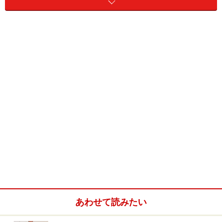
【CONTENTS】
・Page１：この秋イチオシ！セレブっぽさ満喫のプラッ
トフォームシューズ！
・Page２：
キュメロン・ディアスも、フラットシューズ
に夢中！
セレブのデイリーシューズ、「ナインウエ
スト」をマークせよ！
「お洒落は足元から！」とよく言いますが、「靴へのこ
だわりなら誰にも負けない！」というセレブも少なくあ
りませんね。
サラ・ジェシカ・パーカー、
ジェシカ・シ
ンプソン
、
ジェニファ・ロペス
あわせて読みたい