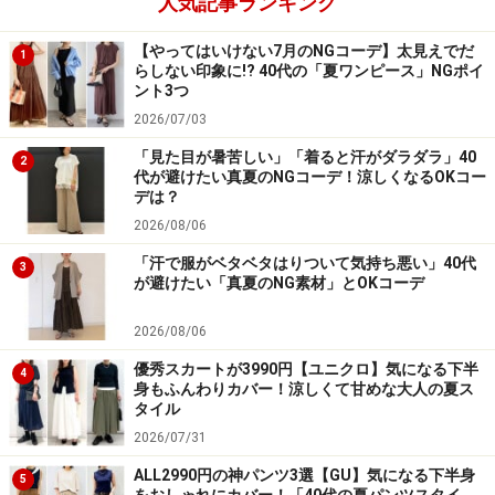
人気記事ランキング
【やってはいけない7月のNGコーデ】太見えでだ
1
らしない印象に!? 40代の「夏ワンピース」NGポイ
ント3つ
2026/07/03
「見た目が暑苦しい」「着ると汗がダラダラ」40
2
代が避けたい真夏のNGコーデ！涼しくなるOKコー
デは？
2026/08/06
「汗で服がベタベタはりついて気持ち悪い」40代
3
が避けたい「真夏のNG素材」とOKコーデ
2026/08/06
優秀スカートが3990円【ユニクロ】気になる下半
4
身もふんわりカバー！涼しくて甘めな大人の夏ス
タイル
イチオシ！プラットフォームシューズ！
2026/07/31
写真上から【FORGIONE】エナメル・白/17,325円、
ALL2990円の神パンツ3選【GU】気になる下半身
5
【FRANCISCO】エナメル・グリーンブルー/17,325円