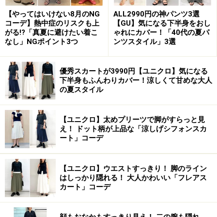
「お気に入り靴」とか「普段靴」とかいうものがあっ
て、ヘビーローテーションしています。
【やってはいけない8月のNG
ALL2990円の神パンツ3選
コーデ】熱中症のリスクも上
【GU】気になる下半身をおし
がる!?「真夏に避けたい着こ
ゃれにカバー！「40代の夏パ
ですから、「あれ？今日のエヴァ・ロンゴリアの靴だけ
なし」NGポイント3つ
ンツスタイル」3選
ど、彼女前にもはいてたよね、これって、お気に入りな
んだね～。」なんていうことがよくあります。確かにレ
優秀スカートが3990円【ユニクロ】気になる
下半身もふんわりカバー！涼しくて甘めな大人
ッドカーペットでは、勝負靴を履くのですが、パーティ
の夏スタイル
ーに行ったり、ちょっとお買い物したり、お散歩した
り…そんなときのデイリーシューズには、物凄く気に入
【ユニクロ】太めプリーツで脚がすらっと見
ったものや、はきやすいものを選んでいるのです。
え！ ドット柄が上品な「涼しげシフォンスカ
ート」コーデ
セレブたちも普段靴として選ぶ「ナインウエスト」は、
アメリカでは働く女性の80％以上が、1足は持っている
【ユニクロ】ウエストすっきり！ 脚のライン
というぐらいのメジャーブランド。種類も豊富で、デザ
はしっかり隠れる！ 大人かわいい「フレアス
カート」コーデ
イン性もバッチリ。さらに、お値段にもお手ごろ感があ
るので、「シーンやファッションにあわせていろいろな