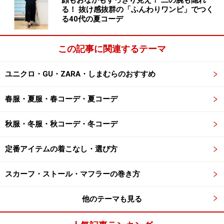
タイプの靴が欲しい！」という女性のみかたですね。長
顔もおなかもすっきり見え！ 二の腕も隠れ
る！ 抜け感抜群の「ふんわりワンピ」でつく
時間はいていても疲れないという、はき心地の良さも人
る40代の夏コーデ
気の秘訣です。では、さっそくイチオシのアイテムをみ
てみましょう。
この記事に関連するテーマ
ユニクロ・GU・ZARA・しまむらのおすすめ
この秋イチオシ！
セレブっぽさ満喫のプラットフォームシュ
春服・夏服・春コーデ・夏コーデ
ーズ！
秋服・冬服・秋コーデ・冬コーデ
定番アイテムの着こなし・選び方
スカーフ・ストール・マフラーの巻き方
他のテーマも見る