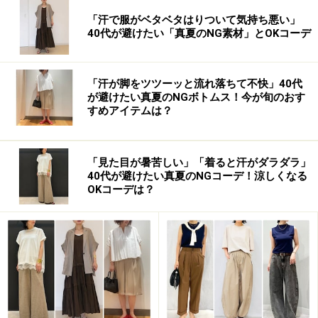
「汗で服がベタベタはりついて気持ち悪い」
40代が避けたい「真夏のNG素材」とOKコーデ
「汗が脚をツツーッと流れ落ちて不快」40代
が避けたい真夏のNGボトムス！今が旬のおす
すめアイテムは？
「見た目が暑苦しい」「着ると汗がダラダラ」
40代が避けたい真夏のNGコーデ！涼しくなる
…。お洒落を知り尽くした女性ほど、足元には、ひと一
OKコーデは？
倍気を使っているようです。
「セレブなんて、一度はいた靴は捨てるンじゃないの？
同じものは二度とはかないんでしょう！？私たちとは違
うのよ！」…なんて思いがちですが、実はそんなことは
ありません。セレブたちだって、私たちと同じように、