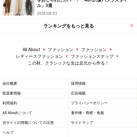
をおしゃれにカバー！「40代の夏パンツスタイ
ル」3選
2026/08/03
今期は、「クラシック」「ブリティッシュ」といったト
レンドが来ていますが、シューズバリエーションもレト
ランキングをもっと見る
ロな雰囲気満載です。まず、一番先におさえておきたい
のが、「プラットフォームシューズ」。このタイプは、
>
>
>
All About
ファッション
ファッション
去年から流行していましたが、この秋冬は、以前にも増
>
>
レディースファッション
ファッションスナップ
してよりハードなフォルムが特徴です。
この秋、クラシックな女は足元から作る！
靴底は厚くハードな雰囲気。丸いつま先とコロンとした
会社概要
採用情報
フォルムに太めのヒールが特徴。足首にストラップがつ
いているタイプや、足の甲の部分にストラップがついて
投資家情報
広告掲載
いるメリージェーンタイプも大流行しています。
利用規約
プライバシーポリシー
All Aboutについて
著作権・商標・免責
ここ2.3ヶ月は、パーティーやイベントで、ストラップ付
当サイトの情報についての注意
サイトマップ
きシューズをはいているセレブたちが多かったのです
ヘルプ
が、脚長効果もあるので、背の低い方には特におススメ