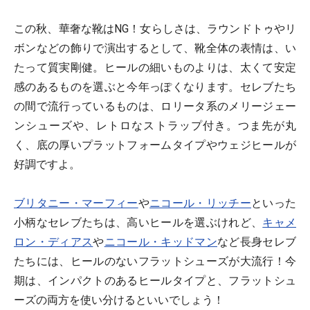
この秋、華奢な靴はNG！女らしさは、ラウンドトゥやリ
ボンなどの飾りで演出するとして、靴全体の表情は、い
たって質実剛健。ヒールの細いものよりは、太くて安定
感のあるものを選ぶと今年っぽくなります。セレブたち
の間で流行っているものは、ロリータ系のメリージェー
ンシューズや、レトロなストラップ付き。つま先が丸
く、底の厚いプラットフォームタイプやウェジヒールが
好調ですよ。
ブリタニー・マーフィー
や
ニコール・リッチー
といった
小柄なセレブたちは、高いヒールを選ぶけれど、
キャメ
ロン・ディアス
や
ニコール・キッドマン
など長身セレブ
たちには、ヒールのないフラットシューズが大流行！今
期は、インパクトのあるヒールタイプと、フラットシュ
ーズの両方を使い分けるといいでしょう！