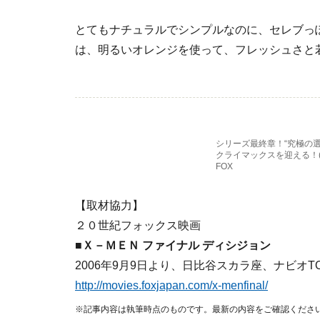
とてもナチュラルでシンプルなのに、セレブっ
は、明るいオレンジを使って、フレッシュさと
シリーズ最終章！“究極の
クライマックスを迎える！(C)2
FOX
【取材協力】
２０世紀フォックス映画
■
Ｘ－ＭＥＮ ファイナル ディシジョン
2006年9月9日より、日比谷スカラ座、ナビオ
http://movies.foxjapan.com/x-menfinal/
※記事内容は執筆時点のものです。最新の内容をご確認くださ