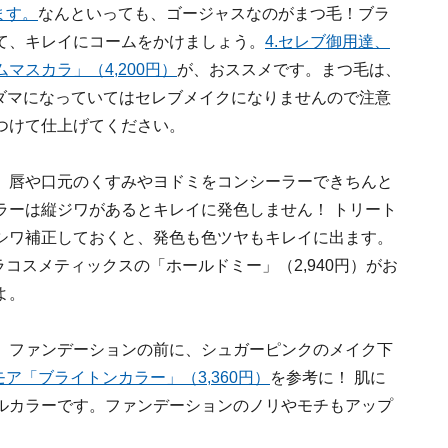
ます。
なんといっても、ゴージャスなのがまつ毛！ブラ
て、キレイにコームをかけましょう。
4.セレブ御用達、
スカラ」（4,200円）
が、おススメです。まつ毛は、
 ダマになっていてはセレブメイクになりませんので注意
つけて仕上げてください。
、唇や口元のくすみやヨドミをコンシーラーできちんと
ラーは縦ジワがあるとキレイに発色しません！ トリート
シワ補正しておくと、発色も色ツヤもキレイに出ます。
コスメティックスの「ホールドミー」（2,940円）がお
よ。
、ファンデーションの前に、シュガーピンクのメイク下
モア「ブライトンカラー」（3,360円）
を参考に！ 肌に
ルカラーです。ファンデーションのノリやモチもアップ