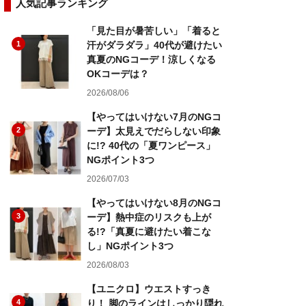
人気記事ランキング
「見た目が暑苦しい」「着ると
1
汗がダラダラ」40代が避けたい
真夏のNGコーデ！涼しくなる
OKコーデは？
2026/08/06
【やってはいけない7月のNGコ
2
ーデ】太見えでだらしない印象
に!? 40代の「夏ワンピース」
NGポイント3つ
2026/07/03
【やってはいけない8月のNGコ
3
ーデ】熱中症のリスクも上が
る!?「真夏に避けたい着こな
し」NGポイント3つ
2026/08/03
【ユニクロ】ウエストすっき
4
り！ 脚のラインはしっかり隠れ