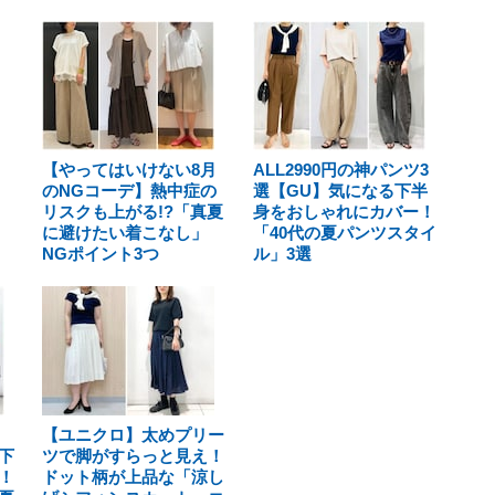
【やってはいけない8月
ALL2990円の神パンツ3
のNGコーデ】熱中症の
選【GU】気になる下半
リスクも上がる!?「真夏
身をおしゃれにカバー！
に避けたい着こなし」
「40代の夏パンツスタイ
NGポイント3つ
ル」3選
【ユニクロ】太めプリー
下
ツで脚がすらっと見え！
！
ドット柄が上品な「涼し