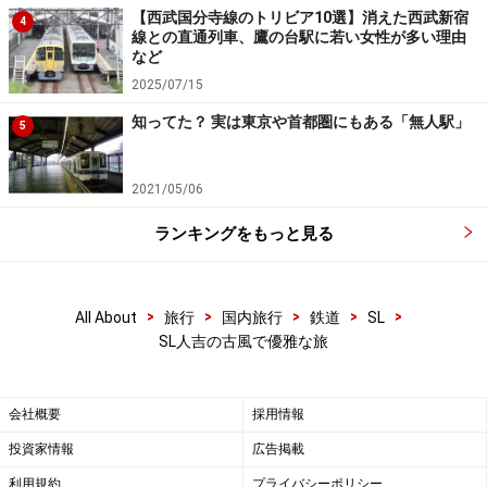
車窓は楽しめないが、くつろいで本が読める応接間のような
【西武国分寺線のトリビア10選】消えた西武新宿
SL文庫
4
線との直通列車、鷹の台駅に若い女性が多い理由
など
他には、「SL文庫」というコーナーもあり、本棚には汽
2025/07/15
車の絵本やSLの写真集などがぎっしり詰まっている。傍
知ってた？ 実は東京や首都圏にもある「無人駅」
らの壁に掛けてある絵画の下にあるソファーで読書と洒
5
落込むのも悪くはないが、絶景の連続である肥薩線を走
っている限りは、本を読んでいる場合ではないような気
2021/05/06
もする。
ランキングをもっと見る
いずれにせよ、フリースペースのたっぷりある車内なの
で、指定席が窓側でなくてもがっかりすることはない。
>
>
>
>
>
All About
旅行
国内旅行
鉄道
SL
車内散歩や展望席で素敵な車窓を遮られずに楽しめるか
SL人吉の古風で優雅な旅
らだ。
会社概要
採用情報
投資家情報
広告掲載
縁起の良い名前として入場券が人気の一勝地駅
利用規約
プライバシーポリシー