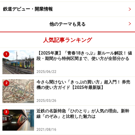
鉄道デビュー・開業情報
他のテーマも見る
地元名産・球磨焼酎のビンがずらりと並ぶ車内のショーケー
人気記事ランキング
ス
【2025年夏】「青春18きっぷ」新ルール解説！ 値
遊び心一杯の水戸岡ワールド全開といった楽しさだ。2
1
段・期間から特例区間まで、使い方が全部分かる
号車にあるビュッフェのカウンターでは、ドリンクやお
弁当はもちろんのこと、楽しいSLグッズが目移りするく
2025/06/22
らい豊富で財布の紐は緩みっぱなしだ。
今さら聞けない「きっぷの買い方」超入門！ 券売
2
機の使い方ガイド【2025年最新版】
2025/03/26
近鉄の名阪特急「ひのとり」が人気の理由。新幹
3
線「のぞみ」と比較した魅力は
2021/08/16