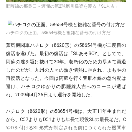
肥薩線の那良口～渡間の第2球磨川橋梁を渡る「SL人吉」
ハチロクの正面。58654号機と複雑な番号の付け方だ
蒸気機関車ハチロク（8620形）の58654号機が二度目の
復活を遂げた。最初の復活は「SLあそBOY」としてで、
阿蘇の麓を駆け抜けて20年。老朽化のため力尽きて勇退
したのだが、九州の人々の熱き情熱に押され、よもやの
再復活となった。今回は阿蘇を行く豊肥本線の急勾配は
避け、ハチロクゆかりの肥薩線人吉へのコースが選ば
れ、2009年4月25日より運行を開始した。
ハチロク（8620形）の58654号機は、大正11年生まれだ
から、C57よりもD51よりも年長で現役SLの最長老だ。C
やDを付けるSL形式が制定される前につくられた機関車