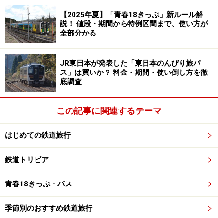
できるし、列車の最後尾となるときは、流れ去る緑豊か
【2025年夏】「青春18きっぷ」新ルール解
な車窓をいつまでも満喫できる。
説！ 値段・期間から特例区間まで、使い方が
全部分かる
JR東日本が発表した「東日本のんびり旅パ
ス」は買いか？ 料金・期間・使い倒し方を徹
底調査
ＳＬの模型が陳列されている車内のショーケース
この記事に関連するテーマ
展望席と座席との境、車内中央部の間仕切りは落着いた
木製の家具の雰囲気が濃厚で、風格あるお屋敷の応接間
はじめての鉄道旅行
で寛ぐ雰囲気だ。SL模型のショーケース・ギャラリー、
地元の名産・球磨焼酎のびんが並んだショーケース・ギ
鉄道トリビア
ャラリーなど車内にしては珍しいインテリアだが、水戸
青春18きっぷ・パス
岡氏がデザインした和歌山電鉄「おもちゃ電車」を彷彿
とさせる。
季節別のおすすめ鉄道旅行