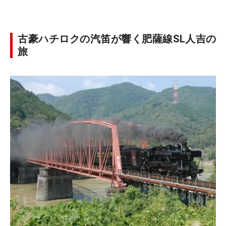
古豪ハチロクの汽笛が響く肥薩線SL人吉の
旅