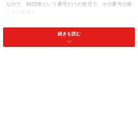
なので、8620形という番号だけの形式で、その番号の振
り方は複雑だ。
続きを読む
八代から、いよいよ絶景路線・肥薩線の旅が始まる
ハチロク牽引列車「SL人吉」の始発駅は、「SLあそ
BOY」と同じく熊本駅だ。3両の専用客車を牽引して、ま
ずは鹿児島本線を南下。広々した田園地帯を快走する。
特急電車「リレーつばめ」が行きかう中を懸命に飛ば
す。九州新幹線の新八代駅の下をくぐり、八代で鹿児島
方面へ向かう肥薩おれんじ鉄道と分かれると、いよいよ
肥薩線の旅が始まる。
肥薩線は1909年に鹿児島に至る幹線として開業した老舗
路線で、その100周年を記念する2009年にSL列車が復活