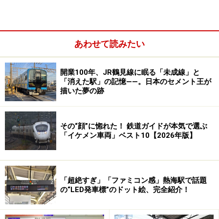
したことになる。
あわせて読みたい
球磨川の流れが車窓からたっぷり眺められる
開業100年、JR鶴見線に眠る「未成線」と
大きく左にカーヴすると、すぐに右手には球磨川が寄り
「消えた駅」の記憶――。日本のセメント王が
描いた夢の跡
添ってくる。日本三大急流のひとつに数えられる有名な
川だ。坂本に停車したあと、しばらく球磨川に沿って走
り、鎌瀬を通過すると列車は球磨川を初めて渡る。赤い
その“顔”に惚れた！ 鉄道ガイドが本気で選ぶ
「イケメン車両」ベスト10【2026年版】
トラスの鉄骨で覆われた鉄橋は由緒ある文化財でもあ
り、その美しい橋を渡るＳＬ列車は正に絵になる光景
だ。多くのカメラマンが集まる撮影名所でもある。ハチ
ロク特有の甲高い汽笛をこだまさせながら川を渡り、今
「超絶すぎ」「ファミコン感」熱海駅で話題
の“LED発車標”のドット絵、完全紹介！
度は、列車は左手に球磨川を見ながら走る。