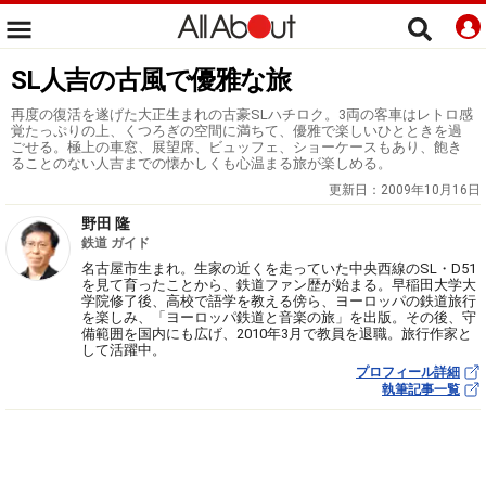
SL人吉の古風で優雅な旅
再度の復活を遂げた大正生まれの古豪SLハチロク。3両の客車はレトロ感
覚たっぷりの上、くつろぎの空間に満ちて、優雅で楽しいひとときを過
ごせる。極上の車窓、展望席、ビュッフェ、ショーケースもあり、飽き
ることのない人吉までの懐かしくも心温まる旅が楽しめる。
更新日：
2009年10月16日
野田 隆
鉄道 ガイド
名古屋市生まれ。生家の近くを走っていた中央西線のSL・D51
を見て育ったことから、鉄道ファン歴が始まる。早稲田大学大
学院修了後、高校で語学を教える傍ら、ヨーロッパの鉄道旅行
を楽しみ、「ヨーロッパ鉄道と音楽の旅」を出版。その後、守
備範囲を国内にも広げ、2010年3月で教員を退職。旅行作家と
して活躍中。
プロフィール詳細
執筆記事一覧