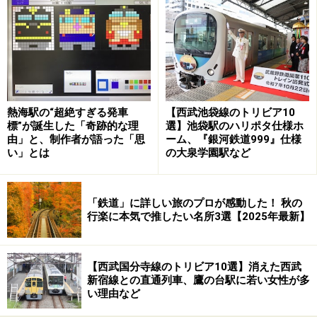
SLの後ろの展望室からは機関車の表情が絶えず伝わってくる
3両編成の専用客車は、「あそBOY」時代からハチロクの
パートナーであった50系客車を再改装した車両だ。九州
熱海駅の“超絶すぎる発車
【西武池袋線のトリビア10
の各列車のデザインで有名になった水戸岡鋭治氏の手に
標”が誕生した「奇跡的な理
選】池袋駅のハリポタ仕様ホ
由」と、制作者が語った「思
ーム、『銀河鉄道999』仕様
なるもので、ユニークな遊び心満載の楽しくもシックな
い」とは
の大泉学園駅など
装いとなっている。
「鉄道」に詳しい旅のプロが感動した！ 秋の
行楽に本気で推したい名所3選【2025年最新】
列車の最後尾の展望室からは流れ行く車窓が楽しめる
【西武国分寺線のトリビア10選】消えた西武
新宿線との直通列車、鷹の台駅に若い女性が多
先頭と最後尾にはガラス張りの展望席がある。SLのすぐ
い理由など
後ろに連結される場合は、機関車の後姿をじっくり観察