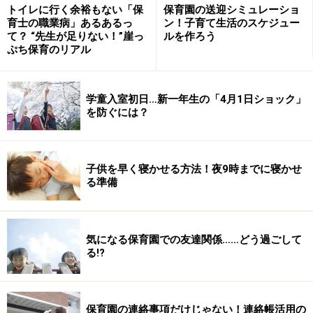
トイレに行く余裕もない「保
保育園の送迎シミュレーショ
育士の職業病」あるあるっ
ン！子育て生活のスケジュー
て？ “先生が足りない！”崖っ
ルを作ろう
次のページへ
1
/
5
ぷち保育のリアル
学童入室初日…新一年生の「4月1日ショック」
を防ぐには？
子供を早く寝かせる方法！夜9時までに寝かせ
る準備
気になる保育園での友達関係……どう過ごして
る!?
保育園の連絡事項だけじゃない！連絡帳活用の