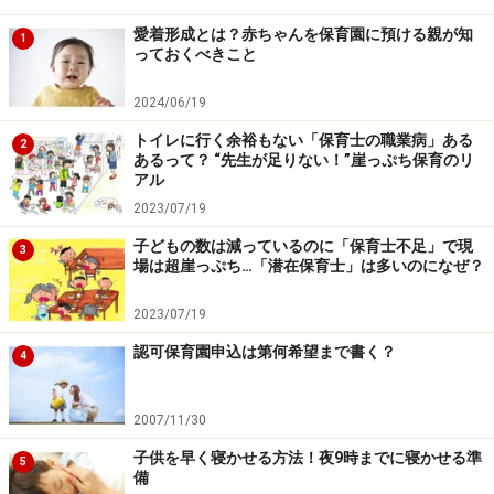
愛着形成とは？赤ちゃんを保育園に預ける親が知
1
っておくべきこと
2024/06/19
トイレに行く余裕もない「保育士の職業病」ある
2
あるって？ “先生が足りない！”崖っぷち保育のリ
アル
2023/07/19
子どもの数は減っているのに「保育士不足」で現
3
場は超崖っぷち…「潜在保育士」は多いのになぜ？
2023/07/19
認可保育園申込は第何希望まで書く？
4
2007/11/30
子供を早く寝かせる方法！夜9時までに寝かせる準
5
備