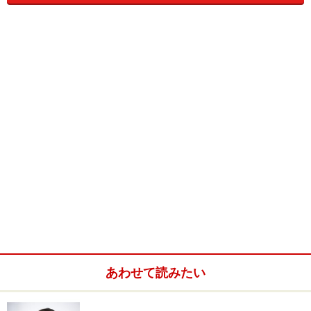
る場合が多いでしょう。
４月入園の場合、「入園できるかどうか」の結果が保護
者に伝わるのは
２月末か３月初め
。
そこから
約１ヶ月で入園
、ということになります。
●これだけは、早めに聞いておきたい●
入園申し込み前に見学された場合などでは、すでに持ち
物についてのお話を聞いているかもしれません。
しかし、見学をしなかった園に決定した場合は、すぐに
「どんなものを準備すればよいでしょうか？」
と問い合
あわせて読みたい
わせることをおすすめします。