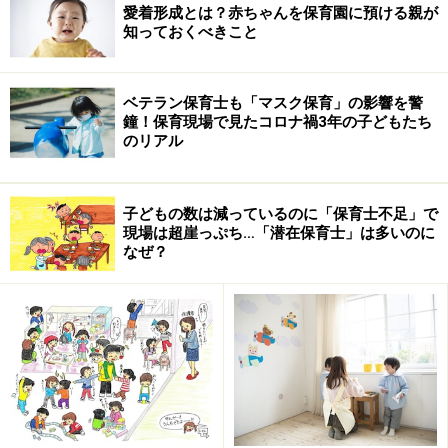
少なくとも、
「おむつは布か紙か」
と
「お昼寝の布団」
愛着形成とは？赤ちゃんを保育園に預ける親が
知っておくべきこと
についてだけは、早めに聞いておいたほうがいいです。
詳しくは、次ページ以降で。
ベテラン保育士も「マスク保育」の影響を警
鐘！保育現場で見たコロナ禍3年の子どもたち
のリアル
--------------------------------------------------
関連記事
子どもの数は減っているのに「保育士不足」で
現場は超崖っぷち…「潜在保育士」は多いのに
なぜ？
入園グッズ準備は早めが肝心【幼稚園・保育園】
子供の服こそオークションで【ネットオークション】
☆入園に向けてのこころがまえ☆【育児の基礎知識】
※記事内容は執筆時点のものです。最新の内容をご確認くださ
い。