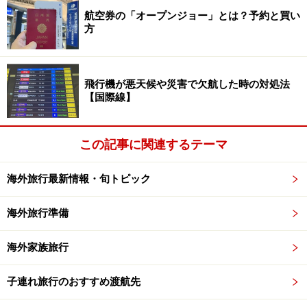
ホームページ
」を確認するなど、安全確保に十分注意を払ってく
航空券の「オープンジョー」とは？予約と買い
ださい。
方
次のページへ
1
/
3
飛行機が悪天候や災害で欠航した時の対処法
【国際線】
この記事に関連するテーマ
海外旅行最新情報・旬トピック
海外旅行準備
海外家族旅行
子連れ旅行のおすすめ渡航先