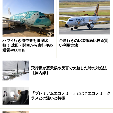
ハワイ行き航空券を徹底比
台湾行きのLCC徹底比較＆賢
較！ 成田・関空から直行便の
い利用方法
運賃やLCCも
旅行経路とは、出発地から目的地までの経路をさしま
飛行機が悪天候や災害で欠航した時の対処法
す。ヨーロッパ路線に南回りと北回りがあるように、途
【国内線】
中降機も含めると複数の経路があります。国際航空運賃
は、こうした旅行経路によっても運賃が違ってきます。
「プレミアムエコノミー」とは？エコノミーク
ラスとの違いと特徴
※記事内容は執筆時点のものです。最新の内容をご確認くださ
い。
※海外を訪れる際には最新情報の入手に努め、「
外務省 海外安全