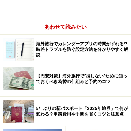
国際航空運賃にはエリア分類がある
IATAは、世界を3つのエリアに分けて、地域ごとに運賃
会議を開いてきました。ですから、周遊するプランをつ
あわせて読みたい
くるときには、旅行経路のほか、このエリア分類を知っ
ておくと、とても便利です。
海外旅行でカレンダーアプリの時間がずれる!?
エリア1：南アフリカ大陸と近隣の島（グリーラン
時差トラブルを防ぐ設定方法を分かりやすく解
説
ド島、西インド諸島、カリブ海の島々等）、太平洋
西部の島々（ハワイ諸島、イースター島等）
エリア2：ヨーロッパ、アフリカ、中近東
【円安対策】海外旅行で“損しない”ために知っ
ておくべき為替の仕組みと予約のコツ
エリア3：アジア全域と近隣の島、東インド諸島、
ロシア、オーストラリア、ニュージーランド及び近
隣の島、太平洋の島々のうち、エリア1に属さない
5年ぶりの新パスポート「2025年旅券」で何が
地域
変わる？申請費用や手間を省くコツと注意点