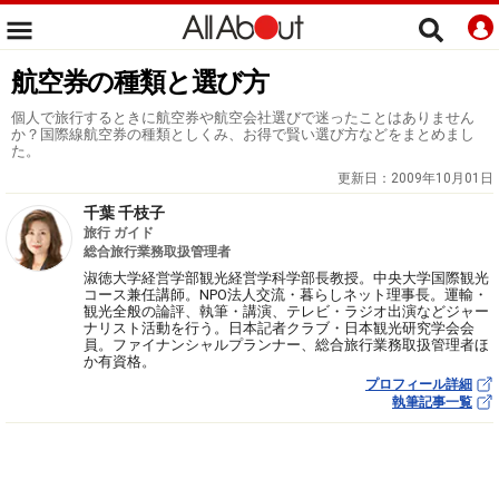
航空券の種類と選び方
個人で旅行するときに航空券や航空会社選びで迷ったことはありません
か？国際線航空券の種類としくみ、お得で賢い選び方などをまとめまし
た。
更新日：
2009年10月01日
千葉 千枝子
旅行 ガイド
総合旅行業務取扱管理者
淑徳大学経営学部観光経営学科学部長教授。中央大学国際観光
コース兼任講師。NPO法人交流・暮らしネット理事長。運輸・
観光全般の論評、執筆・講演、テレビ・ラジオ出演などジャー
ナリスト活動を行う。日本記者クラブ・日本観光研究学会会
員。ファイナンシャルプランナー、総合旅行業務取扱管理者ほ
か有資格。
プロフィール詳細
執筆記事一覧