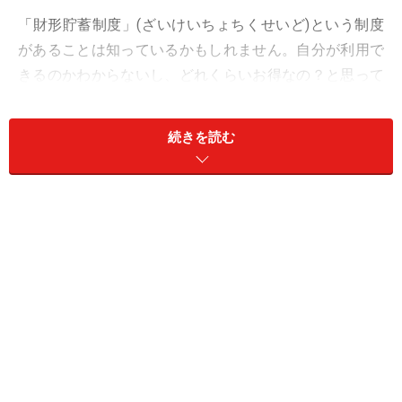
「財形貯蓄制度」(ざいけいちょちくせいど)という制度
があることは知っているかもしれません。自分が利用で
きるのかわからないし、どれくらいお得なの？と思って
いる人も多いですね。まず、「財形」とは
勤労者財産形
成貯蓄制度
のこと。働く人の勤務先が金融機関と提携し
続きを読む
て、給料やボーナスから天引きでお金を貯める制度で
す。会社員や公務員、勤務先が認めれば契約社員、パー
トでも利用できます。
残念ながら、会社役員や自営業者は対象外。会社員でも
勤め先が制度を導入していなければ利用できません。で
は、どうしてみんな「財形貯蓄」を使ってお金を貯める
のでしょうか？