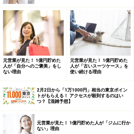
■住宅（マイホーム購入）
■年金（老後資金）
■一般（その他、教育費など）
それぞれ、「財形住宅貯蓄」「財形年金貯蓄」「一般財
形貯蓄」という名前で、財形は3種類あるわけです。で
は、いわゆる銀行などでする定期積立とはどう違うので
元営業が見た！ 1億円貯めた
元営業が見た！ 1億円貯めた
しょう？
人が「自分へのご褒美」をし
人が「古いスーツケース」を
ない理由
使い続ける理由
財形貯蓄制度は、銀行預金と比べて非課税
2月2日から「1万1000円」相当の東京ポイン
メリットがある！
トがもらえる！ アクセスが殺到するのはい
つ？【混雑予想】
お金を貯めるなら、銀行の預貯金でもいいはず。でも、
財形という制度があるのは、働いている人にメリットが
元営業が見た！ 1億円貯めた人が「ジムに行か
あるからです。
ない」理由