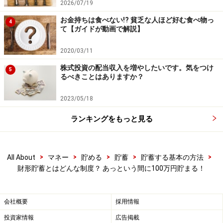
2026/07/19
お金持ちは食べない!? 貧乏な人ほど好む食べ物っ
4
て【ガイドが動画で解説】
2020/03/11
株式投資の配当収入を増やしたいです。気をつけ
5
るべきことはありますか？
2023/05/18
ランキングをもっと見る
財形貯蓄制度で100万円貯める！
>
>
>
>
>
All About
マネー
貯める
貯蓄
貯蓄する基本の方法
財形貯蓄とはどんな制度？ あっという間に100万円貯まる！
100万円の道も、まず申し込まなければ始まりません。
お勤め先の担当部署に申し込みます。ただ、申込期間が
勤務先によって設定されているので、お勤め先に確認し
会社概要
採用情報
ましょう。
投資家情報
広告掲載