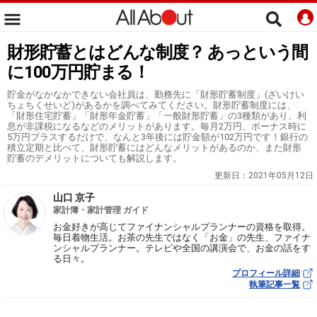
財形貯蓄とはどんな制度？ あっという間
に100万円貯まる！
貯金がなかなかできない会社員は、勤務先に「財形貯蓄制度」(ざいけい
ちょちくせいど)があるかを調べてみてください。財形貯蓄制度には、
「財形住宅貯蓄」「財形年金貯蓄」「一般財形貯蓄」の3種類があり、利
息が非課税になるなどのメリットがあります。毎月2万円、ボーナス時に
5万円プラスするだけで、なんと3年後には貯金額が102万円です！銀行の
積立定期と比べて、財形貯蓄にはどんなメリットがあるのか、また財形
貯蓄のデメリットについても解説します。
更新日：
2021年05月12日
山口 京子
家計簿・家計管理 ガイド
お金好きが高じてファイナンシャルプランナーの資格を取得。
毎日着物生活。お茶の先生ではなく「お金」の先生、ファイナ
ンシャルプランナー。テレビや全国の講演会で、お金の話をす
る日々。
プロフィール詳細
執筆記事一覧