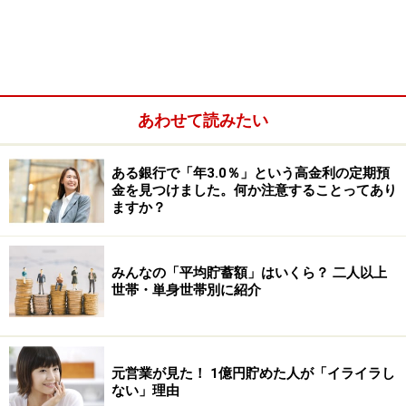
あわせて読みたい
ある銀行で「年3.0％」という高金利の定期預
金を見つけました。何か注意することってあり
ますか？
みんなの「平均貯蓄額」はいくら？ 二人以上
財形貯蓄制度には財形住宅・財形年金・一
世帯・単身世帯別に紹介
般財形の3種類がある
「財形」は、働いている人が安心して暮らせるように、
次の3つのお金を貯めることを目的に作られました。
元営業が見た！ 1億円貯めた人が「イライラし
ない」理由