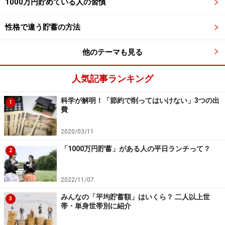
1000万円貯めている人の習慣
税ではありません。
性格で違う貯蓄の方法
他のテーマも見る
住宅購入したい人にも財形貯蓄制度はメリ
ットがあります
人気記事ランキング
財形のもう1つのメリットは、財形融資制度があること
科学が解明！「節約で削ってはいけない」3つの出
です。一般、住宅、年金いずれかの財形貯蓄をしていれ
1
費
ば、融資制度を利用することができます。
2020/03/11
■財形住宅融資
「1000万円貯蓄」がある人の平日ランチって？
2
財形貯蓄を1年以上していて残高が50万円以上ある人
が、残高の10倍（最高4000万円）まで住宅取得に必要な
2022/11/07
お金の90％まで借りることができます。5年ごとに金利
みんなの「平均貯蓄額」はいくら？ 二人以上世
が見直される固定型になっています。
3
帯・単身世帯別に紹介