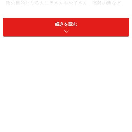
険の目的となる人に奥さんやお子さん、高齢の親など、
その人の死によって経済的に苦しい状態になる人がいれ
ば死亡保障は大きな生活の糧になります。死亡保障がす
続きを読む
ぐにでも必要な人は一家の大黒柱を失い、
「貯蓄ではその後の生活をカバーできない」
「働けない家族を抱えていて自分の収入に頼っている場
合」
「シングルマザー、シングルファーザーで小さなお子さ
んがいて貯蓄がない」
このような人にとって死亡保険金が必要かどうかは私が
その必要性を説くまでもないと思います。
また若い人、独身、夫婦共働きの人には遺族の生活のこ
とを考えなくて良いという理由で死亡保障の必要性を考
えなくてもよいという風潮があります。しかし現在は健
康保険の対象外の治療方法である、高度先進医療や認可