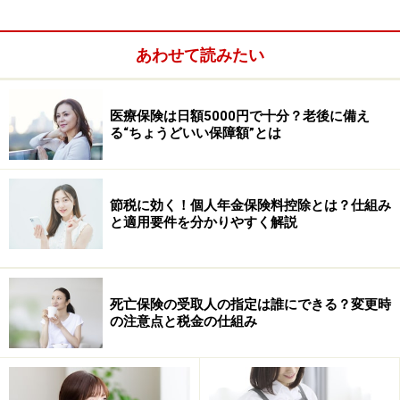
の取れていない抗がん剤があります。がんなどの難病を
患ったとき、これらの治療を選択した場合は想像を超え
あわせて読みたい
る高額の請求がきます。
生命保険は余命6ヵ月の宣告をうけた患者が保険金を受
医療保険は日額5000円で十分？老後に備え
る“ちょうどいい保障額”とは
け取ることができる特約があります（
リビングニーズ特
約
といいます、無料です）これらは闘病生活に大きな役
割を果たします。
節税に効く！個人年金保険料控除とは？仕組み
と適用要件を分かりやすく解説
このようなことを踏まえたうえで、死亡保障が必要かど
うかを考えては如何でしょうか？
死亡保険の受取人の指定は誰にできる？変更時
医療保険に加入していなくても、その後の生活が大きく
の注意点と税金の仕組み
左右される人は少ないと思います。しかし死亡保障はそ
の後の生活を大きく左右する金額が少ない保険料で準備
できることを忘れないでください。