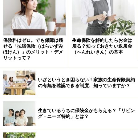
また、土地などの分割が難しく、なおかつ高い価値の資
産を持っている方が亡くなった場合、相続が発生する
と、相続を受ける人たちの間でも揉めることになりま
す。そんなとき、死亡保険金は分割できるので大きな役
保険料はゼロ。でも保障は残
生命保険を解約したらお金は
割を果たします。
せる「払済保険（はらいずみ
戻る？知っておきたい返戻金
ほけん）」のメリット・デメ
（へんれいきん）の基本
リットって？
生命保険は掛け捨てが得か？
※記事内容は執筆時点のものです。最新の内容をご確認くださ
いざというとき困らない！家族の生命保険契約
い。
の有無を確認できる制度、知っていますか？
本記事の内容は一般的な情報提供を目的としており、特定の金融
商品や投資行動を推奨するものではありません。
投資や資産運用に関する最終的なご判断はご自身の責任において
行ってください。
生きているうちに保険金がもらえる？「リビン
掲載情報の正確性・完全性については十分に配慮しております
が、その内容を保証するものではなく、これに基づく損失・損害
グ・ニーズ特約」とは？
などについて当社は一切の責任を負いません。
最新の情報や詳細については、必ず各金融機関やサービス提供者
の公式情報をご確認ください。