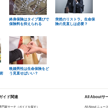
終身保険はタイプ選びで
突然のリストラ。生命保
保険料を抑えられる
険の見直しは必要？
晩婚男性は生命保険をど
術
う見直せばいい？
ガイド関連
All Abou
専門家サーチ（ガイドを探す）
All About ニュー