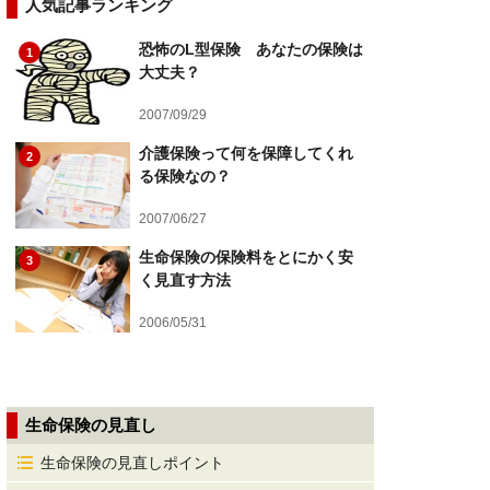
人気記事ランキング
恐怖のL型保険 あなたの保険は
1
大丈夫？
2007/09/29
介護保険って何を保障してくれ
2
る保険なの？
2007/06/27
生命保険の保険料をとにかく安
3
く見直す方法
2006/05/31
生命保険の見直し
生命保険の見直しポイント