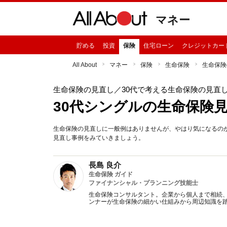
マネー
貯める
投資
保険
住宅ローン
クレジットカー
All About
マネー
保険
生命保険
生命保険
生命保険の見直し
／30代で考える生命保険の見直
30代シングルの生命保険
生命保険の見直しに一般例はありませんが、やはり気になるの
見直し事例をみていきましょう。
長島 良介
生命保険 ガイド
ファイナンシャル・プランニング技能士
生命保険コンサルタント。企業から個人まで相続
ンナーが生命保険の細かい仕組みから周辺知識を