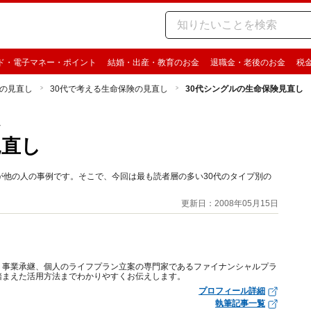
ド・電子マネー・ポイント
結婚・出産・教育のお金
退職金・老後のお金
税
の見直し
30代で考える生命保険の見直し
30代シングルの生命保険見直し
し
見直し
が他の人の事例です。そこで、今回は最も読者層の多い30代のタイプ別の
更新日：2008年05月15日
、事業承継、個人のライフプラン立案の専門家であるファイナンシャルプラ
踏まえた活用方法までわかりやすくお伝えします。
プロフィール詳細
執筆記事一覧