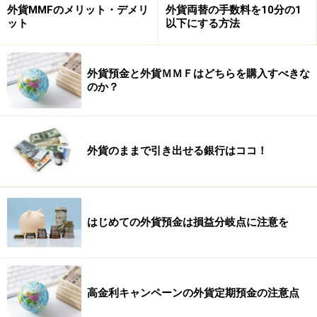
外貨MMFのメリット・デメリ
外貨両替の手数料を10分の1
ット
以下にする方法
4つめ５つめの注意点は？次のページで！＞＞
外貨預金と外貨ＭＭＦはどちらを購入すべきな
※記事内容は執筆時点のものです。最新の内容をご確認くださ
のか？
い。
本記事の内容は一般的な情報提供を目的としており、特定の金融
商品や投資行動を推奨するものではありません。
投資や資産運用に関する最終的なご判断はご自身の責任において
行ってください。
外貨のままで引き出せる銀行はココ！
掲載情報の正確性・完全性については十分に配慮しております
が、その内容を保証するものではなく、これに基づく損失・損害
などについて当社は一切の責任を負いません。
最新の情報や詳細については、必ず各金融機関やサービス提供者
の公式情報をご確認ください。
はじめての外貨預金は損益分岐点に注意を
次のページへ
1
/
2
高金利キャンペーンの外貨定期預金の注意点