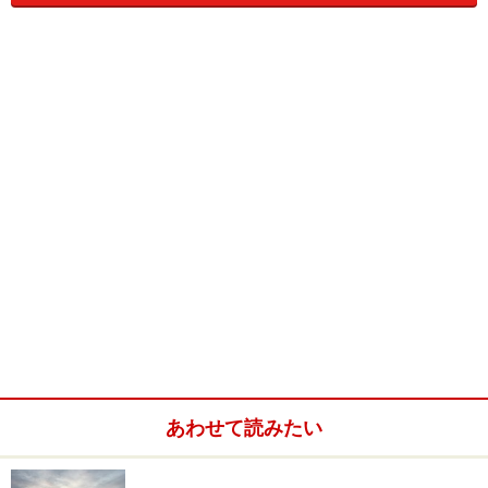
銀行手数料と為替差損
１つめは、為替レートによる銀行手数料がかかることで
す。預金をする時とおろす時にかかります。２つめは、
為替リスクです。為替レートは絶えず変動していますか
ら、為替レートの差が為替差益・為替差損となります。
為替差益の税金
３つめは、為替差益の税金です。円安になれば為替差益
が生じ、円高になれば為替差損が生じます。 １ドル
110円の時に円貨を米ドルに換えて外貨建て預金を買
あわせて読みたい
い、満期時（１ドル130円）に円貨に換えて引き下ろし
たケースを想定します。利息とは別に、円安による効果