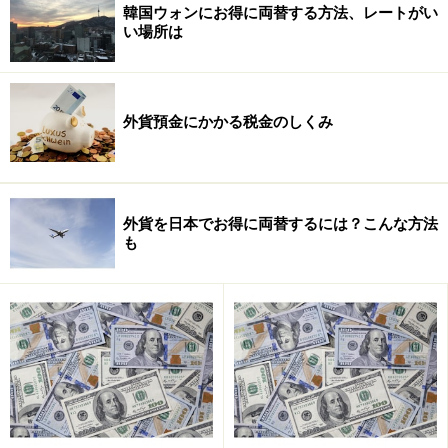
韓国ウォンにお得に両替する方法、レートがい
すなわち元本部分１ドルにつき20円の利益（為替差益
い場所は
130円?110円）が生じます。 この為替差益は「雑所得」
に該当し、確定申告し総合課税されます。これは給与所
得等と合算され累進税率が適用されます。高額所得者の
外貨預金にかかる税金のしくみ
方は為替差益に対して、所得税と住民税を合わせて最高
50％の税負担となります。
外貨を日本でお得に両替するには？こんな方法
も