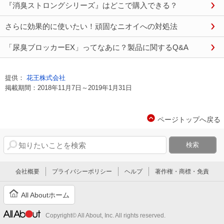
『消臭ストロングシリーズ』はどこで購入できる？
さらに効果的に使いたい！頑固なニオイへの対処法
「尿臭ブロッカーEX」ってなあに？製品に関するQ&A
提供：
花王株式会社
掲載期間：2018年11月7日～2019年1月31日
ページトップへ戻る
ページトップへ戻る
検索
会社概要
プライバシーポリシー
ヘルプ
著作権・商標・免責
All Aboutホーム
All Aboutホーム
All About
Copyright© All About, Inc. All rights reserved.