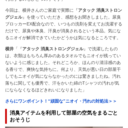
今回は、横井さんのご家庭で実際に『
アタック 消臭ストロン
グジェル
』を使っていただき、感想をお聞きしました。尿臭
ブロッカーEX配合なので、いつもの洗剤を変えてお洗濯する
だけで、尿臭や体臭、汗臭が消臭されるという本品。気にな
るニオイが解消できていたかどうかは気になるところです。
横井
「『
アタック 消臭ストロングジェル
』で洗濯したもの
は、衣類はもちろん厚みのあるタオルでもニオイが残ってい
ないように感じました。それどころか、ほんのり清涼感のあ
る香りで、爽快な気持ちに。何より、天気が悪い日の部屋干
しでもニオイが気にならなかったのには驚きましたね。汚れ
落ちに関しても優秀で、汗をかいた綿のTシャツの汚れが気
にならなくなるほどきれいになりました」
さらにワンポイント！“頑固な”ニオイ・汚れの対処法＞＞
消臭アイテムを利用して部屋の空気をまるごと
おそうじ