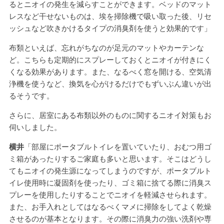
るとニオイの発生を減らすことができます。ベッドのマット
レスなど干せないものは、埃を掃除機で吸い取った後、リセ
ッシュなど吹きかけるタイプの消臭剤を使うと効果的です」
布類といえば、忘れがちなのが足元のマットやカーテンな
ど。こちらも定期的にスプレーしておくとニオイが付きにく
くなる効果があります。また、なるべく窓を開ける、空気清
浄機を使うなど、換気を心がけるだけでもずいぶん違いが出
るそうです。
さらに、居室にある布類以外のものに関するニオイ対策もお
伺いしました。
横井
「部屋にポータブルトイレを置いていたり、おむつ用ゴ
ミ箱があったりするご家庭も多いと思います。そこはどうし
てもニオイの発生源になってしまうのですが、ポータブルト
イレ使用時に凝固剤を使ったり、ゴミ箱に捨てる際に消臭ス
プレーを使用したりすることでニオイを軽減させられます。
また、お手入れとしてはなるべくマメに掃除をしてよく乾燥
させるのが基本となります。その際に消臭力の強い洗剤や専