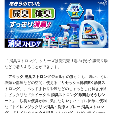
『 消臭ストロング』シリーズは洗剤売り場のほか介護売り場
などで購入することができます。
『
アタック 消臭ストロングジェル
』のほかにも、洗いにくい
衣類や部屋などの空間に使える『
リセッシュ除菌EX 消臭ス
トロング
』、ベッドまわりや床などのちょっとした拭き掃除
にピッタリな『
クイックル 消臭ストロング 除菌おそうじシ
ート
』、尿臭や便臭が特に気になりやすいトイレ掃除に便利
な『
トイレマジックリン消臭・洗浄スプレー 消臭ストロン
グ
』『
トイレクイックル消臭ストロング
』などのラインナッ