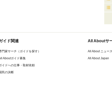
ガイド関連
All Abou
専門家サーチ（ガイドを探す）
All About ニュー
All Aboutガイド募集
All About Japan
ガイドへの仕事・取材依頼
国民の決断