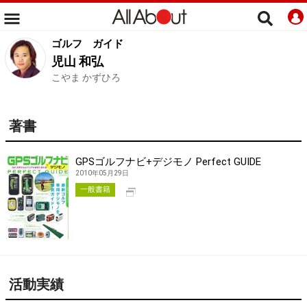
ゴルフ
ガイド
児山 和弘
こやま かずひろ
著書
GPSゴルフナビ+デジモノ Perfect GUIDE
2010年05月29日
別タブで開く
一般書籍
活動実績