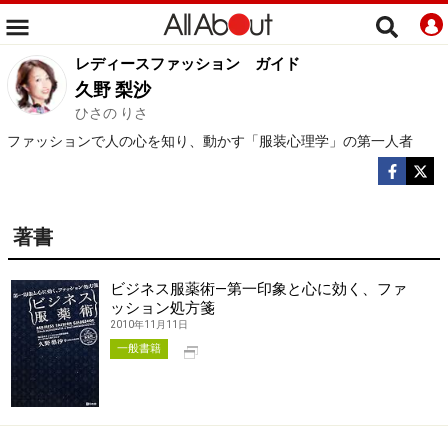
レディースファッション
ガイド
久野 梨沙
ひさの りさ
ファッションで人の心を知り、動かす「服装心理学」の第一人者
著書
ビジネス服薬術―第一印象と心に効く、ファ
ッション処方箋
2010年11月11日
別タブで開く
一般書籍