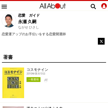
恋愛
ガイド
永瀬 久嗣
ながせ ひさし
恋愛運アップのお手伝いをする恋愛開運師
著書
コスモナイン
2010年03月13日
別タブで開く
一般書籍