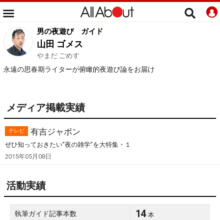
男の夜遊び
ガイド
山田 ゴメス
やまだ ごめす
永遠の思春期ライターが俯瞰的夜遊び論をお届け
メディア掲載実績
有吉ジャポン
テレビ
ぜひ知っておきたい”夜の雑学”を大特集・１
2015年05月08日
活動実績
14
執筆ガイド記事本数
本