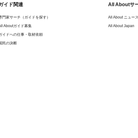
ガイド関連
All Abou
専門家サーチ（ガイドを探す）
All About ニュー
All Aboutガイド募集
All About Japan
ガイドへの仕事・取材依頼
国民の決断