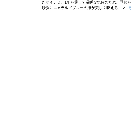
たマイアミ。1年を通して温暖な気候のため、季節
砂浜にエメラルドブルーの海が美しく映える、マ...