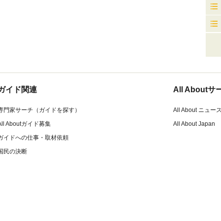
ガイド関連
All Abou
専門家サーチ（ガイドを探す）
All About ニュー
All Aboutガイド募集
All About Japan
ガイドへの仕事・取材依頼
国民の決断