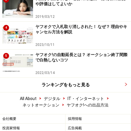
や評価はしてよいか
2019/03/12
ヤフオクで入札取り消しされた！ なぜ？ 理由やキ
4
ャンセル方法を解説
2023/10/11
ヤフオク!の自動延長とは？ オークション終了間際
5
で白熱しないコツ
2022/03/14
ランキングをもっと見る
>
>
>
All About
デジタル
IT・インターネット
>
ネットオークション
ヤフオク!への出品方法
会社概要
採用情報
投資家情報
広告掲載